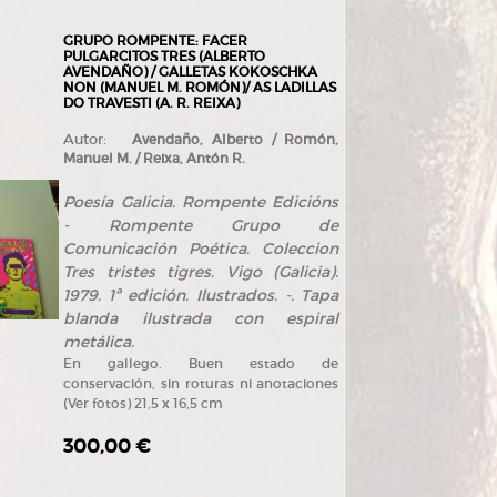
GRUPO ROMPENTE: FACER
PULGARCITOS TRES (ALBERTO
AVENDAÑO) / GALLETAS KOKOSCHKA
NON (MANUEL M. ROMÓN)/ AS LADILLAS
DO TRAVESTI (A. R. REIXA)
Autor:
Avendaño, Alberto / Romón,
Manuel M. / Reixa, Antón R.
Poesía Galicia. Rompente Edicións
- Rompente Grupo de
Comunicación Poética. Coleccion
Tres tristes tigres. Vigo (Galicia).
1979. 1ª edición. Ilustrados. -. Tapa
blanda ilustrada con espiral
metálica.
En gallego. Buen estado de
conservación, sin roturas ni anotaciones
(Ver fotos) 21,5 x 16,5 cm
300,00 €