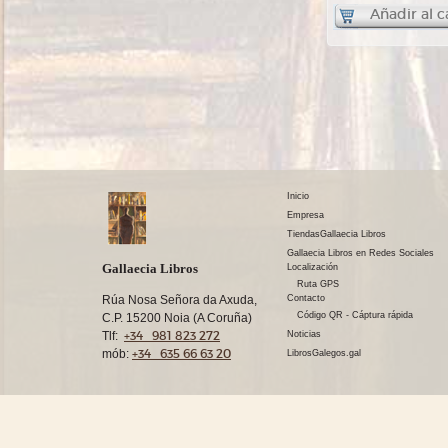
Añadir al c
Inicio
Empresa
TiendasGallaecia Libros
Gallaecia Libros en Redes Sociales
Gallaecia Libros
Localización
Ruta GPS
Rúa Nosa Señora da Axuda,
Contacto
Código QR - Cáptura rápida
C.P. 15200 Noia (A Coruña)
+34 981 823 272
Tlf:
Noticias
+34 635 66 63 20
mób:
LibrosGalegos.gal