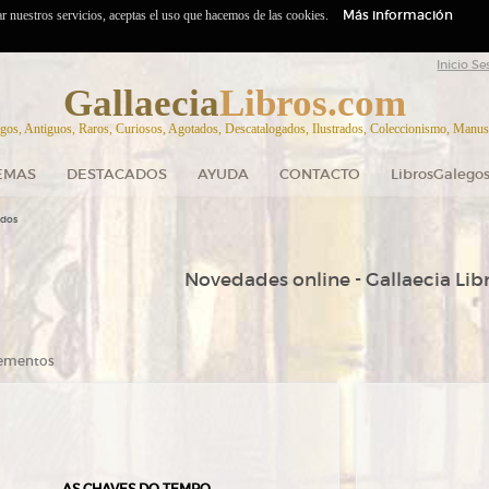
Más información
zar nuestros servicios, aceptas el uso que hacemos de las cookies.
Inicio Se
Gallaecia
Libros.com
gos, Antiguos, Raros, Curiosos, Agotados, Descatalogados, Ilustrados, Coleccionismo, Manuscr
EMAS
DESTACADOS
AYUDA
CONTACTO
LibrosGalegos
ados
Novedades online - Gallaecia Lib
elementos
AS CHAVES DO TEMPO