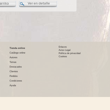
arrito
Ver en detalle
Enlaces
Tienda online
Aviso Legal
Catálogo online
Política de privacidad
Cookies
Autores
Temas
Destacados
Clientes
Pedidos
Condiciones
Ayuda