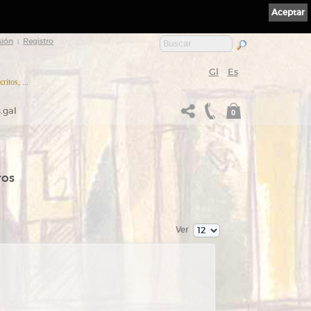
Aceptar
sión
Registro
|
Gl
Es
itos, ...
.gal
0
ros
Ver