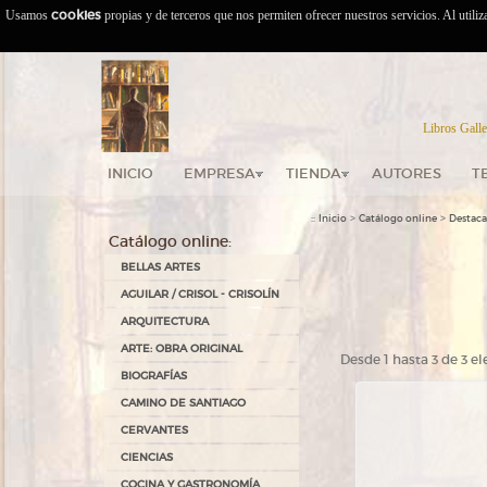
Usamos
cookies
propias y de terceros que nos permiten ofrecer nuestros servicios. Al utili
Libros Galle
INICIO
EMPRESA
TIENDA
AUTORES
T
::
>
>
Inicio
Catálogo online
Destac
Catálogo online:
BELLAS ARTES
AGUILAR / CRISOL - CRISOLÍN
ARQUITECTURA
ARTE: OBRA ORIGINAL
Desde 1 hasta 3 de 3 
BIOGRAFÍAS
CAMINO DE SANTIAGO
CERVANTES
CIENCIAS
COCINA Y GASTRONOMÍA