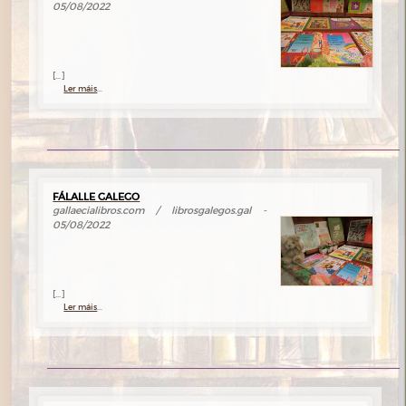
05/08/2022
[...]
Ler máis
...
FÁLALLE GALEGO
gallaecialibros.com / librosgalegos.gal -
05/08/2022
[...]
Ler máis
...