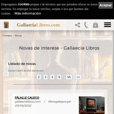
Empregamos
cookies
propias e de terceiros que nos permiten ofrecer os nosos
Aceptar
servizos. Ao empregar os nosos servizos, aceptas o uso que facemos das
Máis información
cookies.
Gallaecia
Libros.com
0
::
>
Comezo
Novas
Novas de interese - Gallaecia Libros
Listado de novas:
Dende 1 até 6 de 268 elementos
2
3
4
9
45
>>
1
...
FÁLALLE GALEGO
gallaecialibros.com / librosgalegos.gal -
09/08/2022