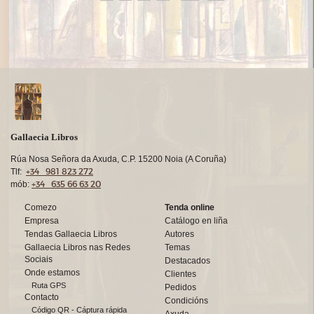
Gallaecia Libros
Rúa Nosa Señora da Axuda, C.P. 15200 Noia (A Coruña)
+34 981 823 272
Tlf:
+34 635 66 63 20
mób:
Comezo
Tenda online
Empresa
Catálogo en liña
Tendas Gallaecia Libros
Autores
Gallaecia Libros nas Redes
Temas
Sociais
Destacados
Onde estamos
Clientes
Ruta GPS
Pedidos
Contacto
Condicións
Código QR - Cáptura rápida