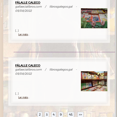
FÁLALLE GALEGO
gallaecialibros.com / librosgalegos.gal -
05/08/2022
[...]
Ler máis
...
FÁLALLE GALEGO
gallaecialibros.com / librosgalegos.gal -
05/08/2022
[...]
Ler máis
...
2
3
4
9
45
>>
1
...