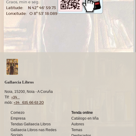
Graos, min e seg.:
Latitude: N 42º 46' 59.73
Lonxitude: O 8º 53' 18.089
Gallaecia Libros
Noia, 15200, Noia - A Coruña
+34
Tlf:
+34 635 66 63 20
mób:
Comezo
Tenda online
Empresa
Catálogo en liña
Tendas Gallaecia Libros
Autores
Gallaecia Libros nas Redes
Temas
Sociais
Destacados