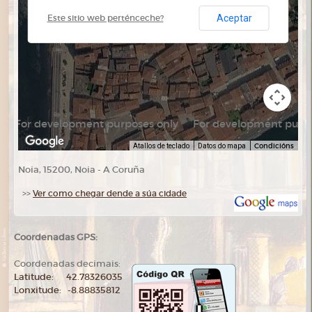
Aceptar
Este sitio web perténceche?
For development purposes only
For development purpo
Condicións
Atallos de teclado
Datos do mapa
Noia, 15200, Noia - A Coruña
>>
Ver como chegar dende a súa cidade
Coordenadas GPS:
Coordenadas decimais:
Latitude: 42.78326035
Lonxitude: -8.88835812