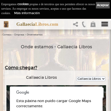
Empregamos
cookies
propias e de terceiros que nos permiten ofrecer os nosos
Aceptar
servizos. Ao empregar os nosos servizos, aceptas o uso que facemos das
Máis información
cookies.
Gallaecia
Libros.com
0
::
>
>
Comezo
Empresa
Onde estamos
Onde estamos - Gallaecia Libros
Como chegar?
Gallaecia Libros
For development purposes only
For development purpo
Esta páxina non puido cargar Google Maps
correctamente.