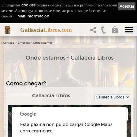
Empregamos
cookies
propias e de terceiros que nos permiten ofrecer os nosos
Aceptar
servizos. Ao empregar os nosos servizos, aceptas o uso que facemos das
Máis información
cookies.
Gallaecia
Libros.com
0
::
>
>
Comezo
Empresa
Onde estamos
Onde estamos - Gallaecia Libros
Como chegar?
Gallaecia Libros
For development purposes only
For development purpo
Esta páxina non puido cargar Google Maps
correctamente.