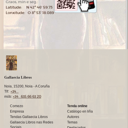
Graos, min e seg.:
Latitude: N 42º 46' 59.73
Lonxitude: O 8º 53' 18.089
Gallaecia Libros
Noia, 15200, Noia - A Coruña
+34
Tlf:
+34 635 66 63 20
mób:
Comezo
Tenda online
Empresa
Catálogo en liña
Tendas Gallaecia Libros
Autores
Gallaecia Libros nas Redes
Temas
Sociais
Destacados