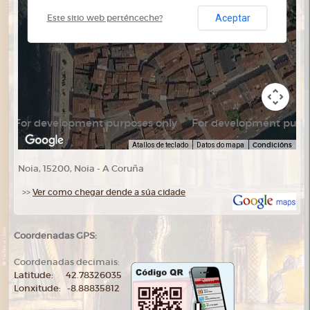
Aceptar
Este sitio web perténceche?
For development purposes only
For development purpo
Condicións
Atallos de teclado
Datos do mapa
Noia, 15200, Noia - A Coruña
>>
Ver como chegar dende a súa cidade
Coordenadas GPS:
Coordenadas decimais:
Latitude: 42.78326035
Lonxitude: -8.88835812