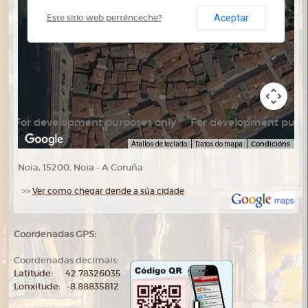
Aceptar
Este sitio web perténceche?
For development purposes only
For development purpo
Condicións
Atallos de teclado
Datos do mapa
Noia, 15200, Noia - A Coruña
>>
Ver como chegar dende a súa cidade
Coordenadas GPS:
Coordenadas decimais:
Latitude: 42.78326035
Lonxitude: -8.88835812