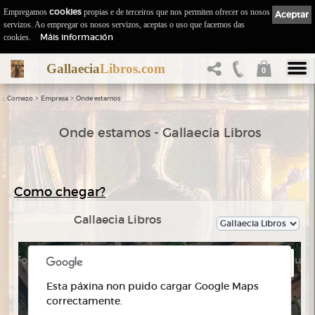
Empregamos
cookies
propias e de terceiros que nos permiten ofrecer os nosos
Aceptar
servizos. Ao empregar os nosos servizos, aceptas o uso que facemos das
Máis información
cookies.
Gallaecia
Libros.com
0
::
>
>
Comezo
Empresa
Onde estamos
Onde estamos - Gallaecia Libros
Como chegar?
Gallaecia Libros
For development purposes only
For development purpo
Esta páxina non puido cargar Google Maps
correctamente.