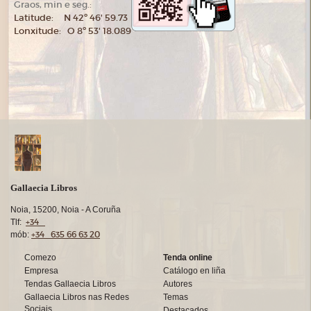
Graos, min e seg.:
Latitude: N 42º 46' 59.73
Lonxitude: O 8º 53' 18.089
Gallaecia Libros
Noia, 15200, Noia - A Coruña
+34
Tlf:
+34 635 66 63 20
mób:
Comezo
Tenda online
Empresa
Catálogo en liña
Tendas Gallaecia Libros
Autores
Gallaecia Libros nas Redes
Temas
Sociais
Destacados