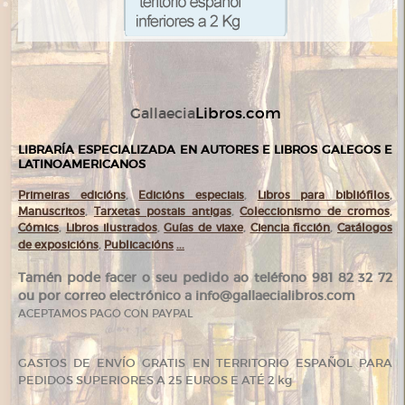
Libros.com
Gallaecia
LIBRARÍA ESPECIALIZADA EN AUTORES E LIBROS GALEGOS E
LATINOAMERICANOS
Primeiras edicións
,
Edicións especiais
,
Libros para bibliófilos
,
Manuscritos
,
Tarxetas postais antigas
,
Coleccionismo de cromos
,
Cómics
,
Libros ilustrados
,
Guías de viaxe
,
Ciencia ficción
,
Catálogos
de exposicións
,
Publicacións
...
Tamén pode facer o seu pedido ao teléfono 981 82 32 72
ou por correo electrónico a info@gallaecialibros.com
ACEPTAMOS PAGO CON PAYPAL
GASTOS DE ENVÍO GRATIS EN TERRITORIO ESPAÑOL PARA
PEDIDOS SUPERIORES A 25 EUROS E ATÉ 2 kg