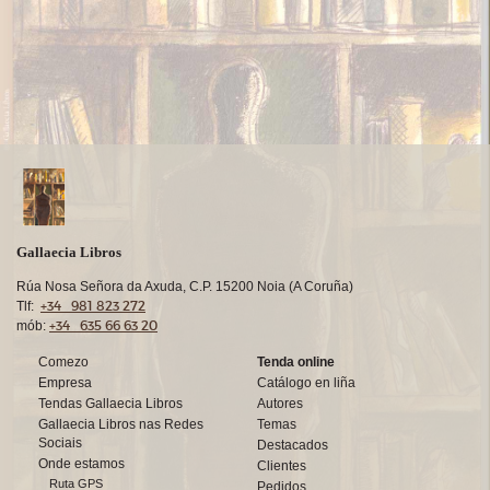
Gallaecia Libros
Rúa Nosa Señora da Axuda, C.P. 15200 Noia (A Coruña)
+34 981 823 272
Tlf:
+34 635 66 63 20
mób:
Comezo
Tenda online
Empresa
Catálogo en liña
Tendas Gallaecia Libros
Autores
Gallaecia Libros nas Redes
Temas
Sociais
Destacados
Onde estamos
Clientes
Ruta GPS
Pedidos