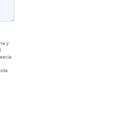
na y
í
laecia
uida