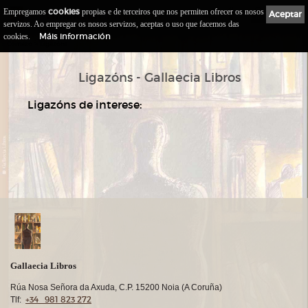
Empregamos
cookies
propias e de terceiros que nos permiten ofrecer os nosos
Gallaecia
Libros.com
Aceptar
0
servizos. Ao empregar os nosos servizos, aceptas o uso que facemos das
Máis información
cookies.
::
>
Comezo
Ligazóns
Ligazóns - Gallaecia Libros
Ligazóns de interese:
Gallaecia Libros
Rúa Nosa Señora da Axuda, C.P. 15200 Noia (A Coruña)
+34 981 823 272
Tlf: