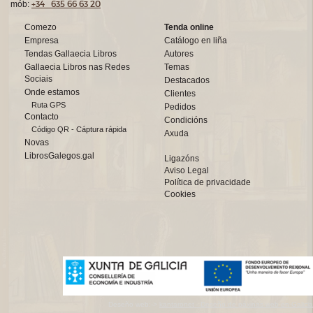
+34 635 66 63 20
mób:
Comezo
Tenda online
Empresa
Catálogo en liña
Tendas Gallaecia Libros
Autores
Gallaecia Libros nas Redes
Temas
Sociais
Destacados
Onde estamos
Clientes
Ruta GPS
Pedidos
Contacto
Condicións
Código QR - Cáptura rápida
Axuda
Novas
LibrosGalegos.gal
Ligazóns
Aviso Legal
Política de privacidade
Cookies
Deseño web:->
kantaronet - Deseño de páxinas web en Galicia