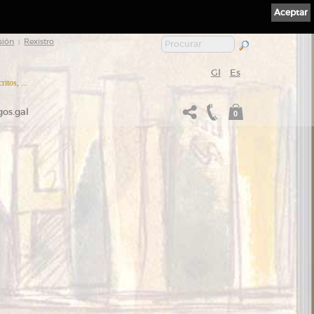
Aceptar
sión
Rexistro
|
Gl
Es
itos, ...
gos.gal
0