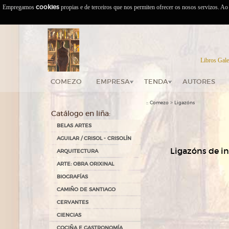
Empregamos
cookies
propias e de terceiros que nos permiten ofrecer os nosos servizos. A
Libros Gale
COMEZO
EMPRESA
TENDA
AUTORES
::
>
Comezo
Ligazóns
Catálogo en liña:
BELAS ARTES
AGUILAR / CRISOL - CRISOLÍN
Ligazóns de in
ARQUITECTURA
ARTE: OBRA ORIXINAL
BIOGRAFÍAS
CAMIÑO DE SANTIAGO
CERVANTES
CIENCIAS
COCIÑA E GASTRONOMÍA