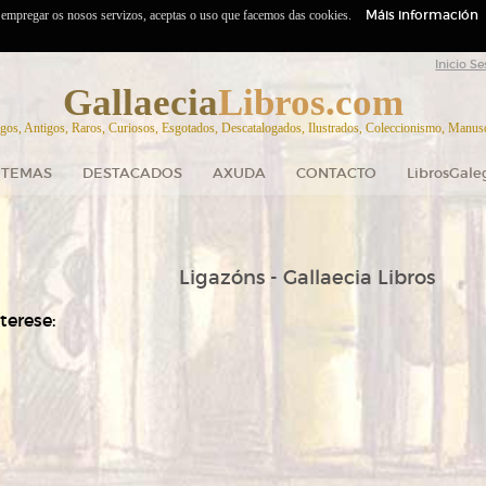
Máis información
o empregar os nosos servizos, aceptas o uso que facemos das cookies.
Inicio Se
Gallaecia
Libros.com
gos, Antigos, Raros, Curiosos, Esgotados, Descatalogados, Ilustrados, Coleccionismo, Manuscr
TEMAS
DESTACADOS
AXUDA
CONTACTO
LibrosGale
Ligazóns - Gallaecia Libros
terese: