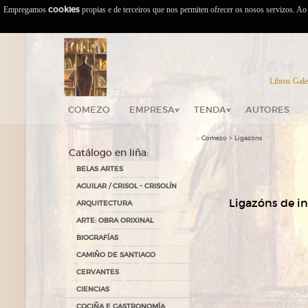
Empregamos
cookies
propias e de terceiros que nos permiten ofrecer os nosos servizos. A
Libros Gale
COMEZO
EMPRESA
TENDA
AUTORES
::
>
Comezo
Ligazóns
Catálogo en liña:
BELAS ARTES
AGUILAR / CRISOL - CRISOLÍN
Ligazóns de in
ARQUITECTURA
ARTE: OBRA ORIXINAL
BIOGRAFÍAS
CAMIÑO DE SANTIAGO
CERVANTES
CIENCIAS
COCIÑA E GASTRONOMÍA