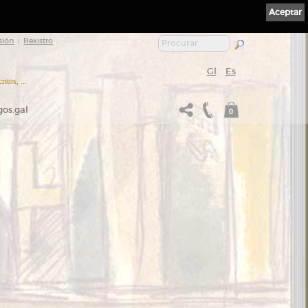
Aceptar
sión
Rexistro
|
Gl
Es
itos, ...
gos.gal
0