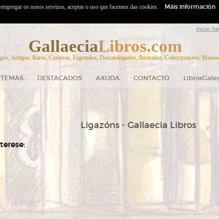
Máis información
o empregar os nosos servizos, aceptas o uso que facemos das cookies.
Inicio Se
Gallaecia
Libros.com
gos, Antigos, Raros, Curiosos, Esgotados, Descatalogados, Ilustrados, Coleccionismo, Manuscr
TEMAS
DESTACADOS
AXUDA
CONTACTO
LibrosGale
Ligazóns - Gallaecia Libros
terese: