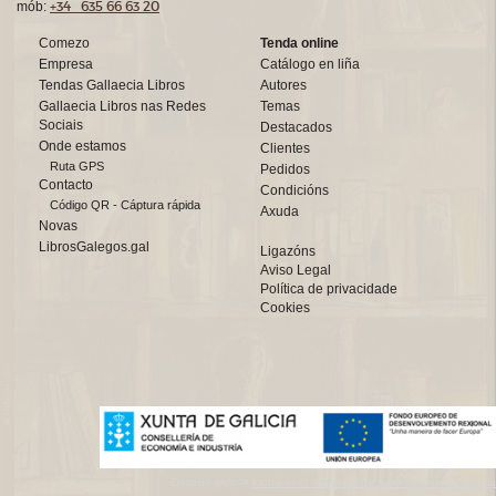
+34 635 66 63 20
mób:
Comezo
Tenda online
Empresa
Catálogo en liña
Tendas Gallaecia Libros
Autores
Gallaecia Libros nas Redes
Temas
Sociais
Destacados
Onde estamos
Clientes
Ruta GPS
Pedidos
Contacto
Condicións
Código QR - Cáptura rápida
Axuda
Novas
LibrosGalegos.gal
Ligazóns
Aviso Legal
Política de privacidade
Cookies
Deseño web:->
kantaronet - Deseño de páxinas web en Galicia