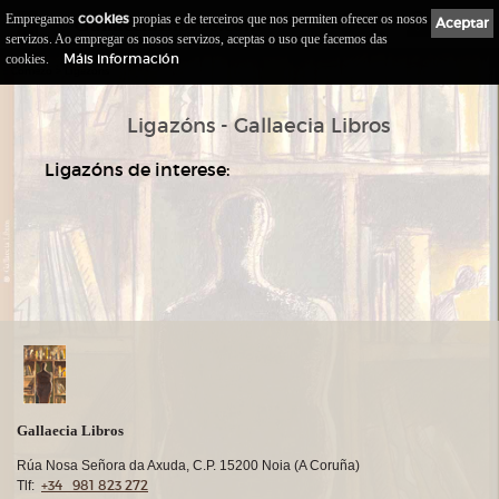
Empregamos
cookies
propias e de terceiros que nos permiten ofrecer os nosos
Gallaecia
Libros.com
Aceptar
0
servizos. Ao empregar os nosos servizos, aceptas o uso que facemos das
Máis información
cookies.
::
>
Comezo
Ligazóns
Ligazóns - Gallaecia Libros
Ligazóns de interese:
Gallaecia Libros
Rúa Nosa Señora da Axuda, C.P. 15200 Noia (A Coruña)
+34 981 823 272
Tlf: