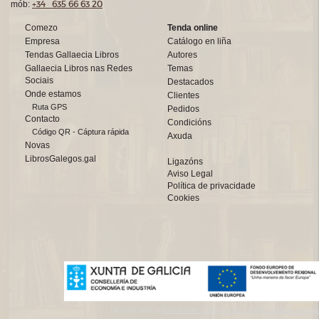
+34 635 66 63 20
mób:
Comezo
Tenda online
Empresa
Catálogo en liña
Tendas Gallaecia Libros
Autores
Gallaecia Libros nas Redes
Temas
Sociais
Destacados
Onde estamos
Clientes
Ruta GPS
Pedidos
Contacto
Condicións
Código QR - Cáptura rápida
Axuda
Novas
LibrosGalegos.gal
Ligazóns
Aviso Legal
Política de privacidade
Cookies
Deseño web:->
kantaronet - Deseño de páxinas web en Galicia