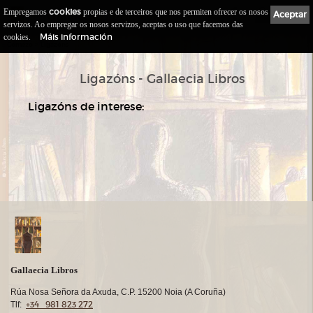
Empregamos
cookies
propias e de terceiros que nos permiten ofrecer os nosos
Gallaecia
Libros.com
Aceptar
0
servizos. Ao empregar os nosos servizos, aceptas o uso que facemos das
Máis información
cookies.
::
>
Comezo
Ligazóns
Ligazóns - Gallaecia Libros
Ligazóns de interese:
Gallaecia Libros
Rúa Nosa Señora da Axuda, C.P. 15200 Noia (A Coruña)
+34 981 823 272
Tlf: