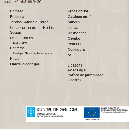
+34 635 66 63 20
mób:
Comezo
Tenda online
Empresa
Catálogo en liña
Tendas Gallaecia Libros
Autores
Gallaecia Libros nas Redes
Temas
Sociais
Destacados
Onde estamos
Clientes
Ruta GPS
Pedidos
Contacto
Condicións
Código QR - Cáptura rápida
Axuda
Novas
LibrosGalegos.gal
Ligazóns
Aviso Legal
Política de privacidade
Cookies
Deseño web:->
kantaronet - Deseño de páxinas web en Galicia