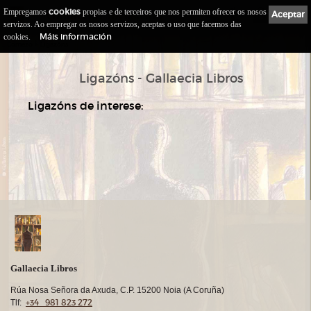
Empregamos
cookies
propias e de terceiros que nos permiten ofrecer os nosos
Gallaecia
Libros.com
Aceptar
0
servizos. Ao empregar os nosos servizos, aceptas o uso que facemos das
Máis información
cookies.
::
>
Comezo
Ligazóns
Ligazóns - Gallaecia Libros
Ligazóns de interese:
Gallaecia Libros
Rúa Nosa Señora da Axuda, C.P. 15200 Noia (A Coruña)
+34 981 823 272
Tlf: