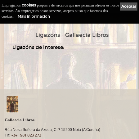
Empregamos
cookies
propias e de terceiros que nos permiten ofrecer os nosos
Gallaecia
Libros.com
Aceptar
0
servizos. Ao empregar os nosos servizos, aceptas o uso que facemos das
Máis información
cookies.
::
>
Comezo
Ligazóns
Ligazóns - Gallaecia Libros
Ligazóns de interese:
Gallaecia Libros
Rúa Nosa Señora da Axuda, C.P. 15200 Noia (A Coruña)
+34 981 823 272
Tlf: