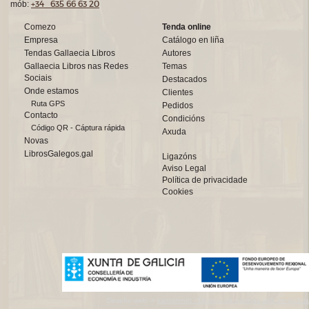
+34 635 66 63 20
mób:
Comezo
Tenda online
Empresa
Catálogo en liña
Tendas Gallaecia Libros
Autores
Gallaecia Libros nas Redes
Temas
Sociais
Destacados
Onde estamos
Clientes
Ruta GPS
Pedidos
Contacto
Condicións
Código QR - Cáptura rápida
Axuda
Novas
LibrosGalegos.gal
Ligazóns
Aviso Legal
Política de privacidade
Cookies
Deseño web:->
kantaronet - Deseño de páxinas web en Galicia