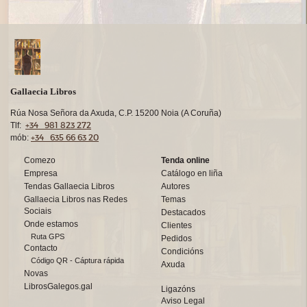
Gallaecia Libros
Rúa Nosa Señora da Axuda, C.P. 15200 Noia (A Coruña)
+34 981 823 272
Tlf:
+34 635 66 63 20
mób:
Comezo
Tenda online
Empresa
Catálogo en liña
Tendas Gallaecia Libros
Autores
Gallaecia Libros nas Redes
Temas
Sociais
Destacados
Onde estamos
Clientes
Ruta GPS
Pedidos
Contacto
Condicións
Código QR - Cáptura rápida
Axuda
Novas
LibrosGalegos.gal
Ligazóns
Aviso Legal