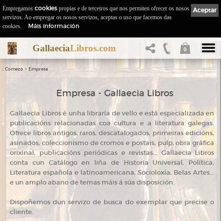
Empregamos
cookies
propias e de terceiros que nos permiten ofrecer os nosos
Aceptar
servizos. Ao empregar os nosos servizos, aceptas o uso que facemos das
Máis información
cookies.
Gallaecia
Libros.com
0
::
>
Comezo
Empresa
Empresa - Gallaecia Libros
Gallaecia Libros é unha libraría de vello e está especializada en
publicacións relacionadas coa cultura e a literatura galegas.
Ofrece libros antigos, raros, descatalogados, primeiras edicións,
asinados, coleccionismo de cromos e postais, pulp, obra gráfica
orixinal, publicacións periódicas e revistas... Gallaecia Libros
conta cun Catálogo en liña de Historia Universal, Política,
Literatura española e latinoamericana, Socioloxía, Belas Artes...
e un amplo abano de temas máis á súa disposición.
Dispoñemos dun servizo de busca do exemplar que precise o
cliente.