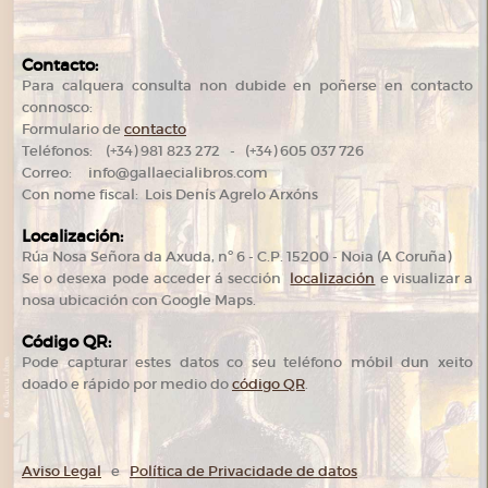
Contacto:
Para calquera consulta non dubide en poñerse en contacto
connosco:
Formulario de
contacto
Teléfonos: (+34) 981 823 272 - (+34) 605 037 726
Correo: info@gallaecialibros.com
Con nome fiscal: Lois Denís Agrelo Arxóns
Localización:
Rúa Nosa Señora da Axuda, nº 6 - C.P. 15200 - Noia (A Coruña)
Se o desexa pode acceder á sección
localización
e visualizar a
nosa ubicación con Google Maps.
Código QR:
Pode capturar estes datos co seu teléfono móbil dun xeito
doado e rápido por medio do
código QR
.
Aviso Legal
e
Política de Privacidade de datos