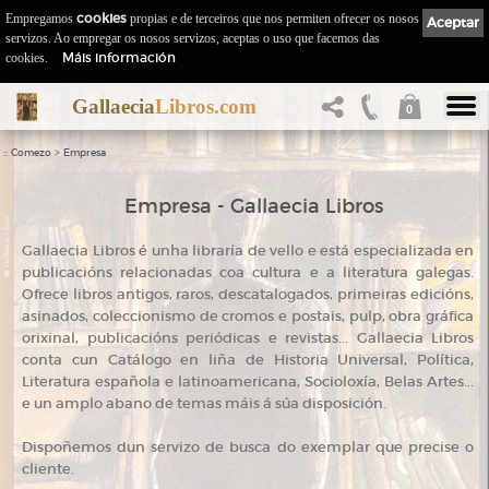
Empregamos
cookies
propias e de terceiros que nos permiten ofrecer os nosos
Aceptar
servizos. Ao empregar os nosos servizos, aceptas o uso que facemos das
Máis información
cookies.
Gallaecia
Libros.com
0
::
>
Comezo
Empresa
Empresa - Gallaecia Libros
Gallaecia Libros é unha libraría de vello e está especializada en
publicacións relacionadas coa cultura e a literatura galegas.
Ofrece libros antigos, raros, descatalogados, primeiras edicións,
asinados, coleccionismo de cromos e postais, pulp, obra gráfica
orixinal, publicacións periódicas e revistas... Gallaecia Libros
conta cun Catálogo en liña de Historia Universal, Política,
Literatura española e latinoamericana, Socioloxía, Belas Artes...
e un amplo abano de temas máis á súa disposición.
Dispoñemos dun servizo de busca do exemplar que precise o
cliente.