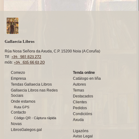
Gallaecia Libros
Rúa Nosa Señora da Axuda, C.P. 15200 Noia (A Coruña)
+34 981 823 272
Tlf:
+34 635 66 63 20
mób:
Comezo
Tenda online
Empresa
Catálogo en liña
Tendas Gallaecia Libros
Autores
Gallaecia Libros nas Redes
Temas
Sociais
Destacados
Onde estamos
Clientes
Ruta GPS
Pedidos
Contacto
Condicións
Código QR - Cáptura rápida
Axuda
Novas
LibrosGalegos.gal
Ligazóns
Aviso Legal