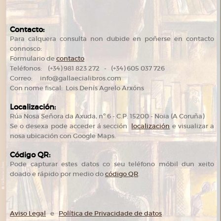
Contacto:
Para calquera consulta non dubide en poñerse en contacto
connosco:
Formulario de
contacto
Teléfonos: (+34) 981 823 272 - (+34) 605 037 726
Correo: info@gallaecialibros.com
Con nome fiscal: Lois Denís Agrelo Arxóns
Localización:
Rúa Nosa Señora da Axuda, nº 6 - C.P. 15200 - Noia (A Coruña)
Se o desexa pode acceder á sección
localización
e visualizar a
nosa ubicación con Google Maps.
Código QR:
Pode capturar estes datos co seu teléfono móbil dun xeito
doado e rápido por medio do
código QR
.
Aviso Legal
e
Política de Privacidade de datos