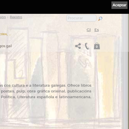
Aceptar
sión
Rexistro
|
Gl
Es
itos, ...
gos.gal
0
 coa cultura e a literatura galegas. Ofrece libros
ostais, pulp, obra gráfica orixinal, publicacións
, Política, Literatura española e latinoamericana,