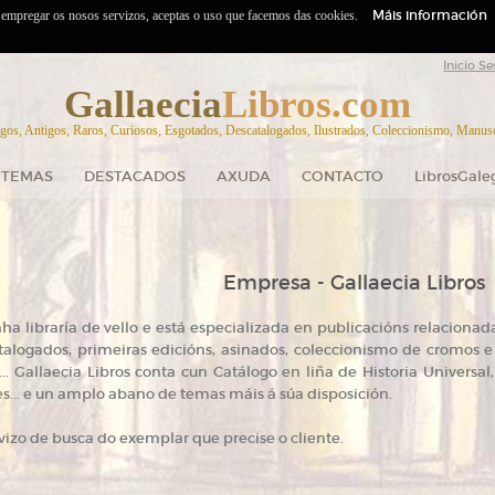
Máis información
o empregar os nosos servizos, aceptas o uso que facemos das cookies.
Inicio Se
Gallaecia
Libros.com
gos, Antigos, Raros, Curiosos, Esgotados, Descatalogados, Ilustrados, Coleccionismo, Manuscr
TEMAS
DESTACADOS
AXUDA
CONTACTO
LibrosGale
Empresa - Gallaecia Libros
ha libraría de vello e está especializada en publicacións relacionadas
atalogados, primeiras edicións, asinados, coleccionismo de cromos e p
... Gallaecia Libros conta cun Catálogo en liña de Historia Universal
tes... e un amplo abano de temas máis á súa disposición.
izo de busca do exemplar que precise o cliente.