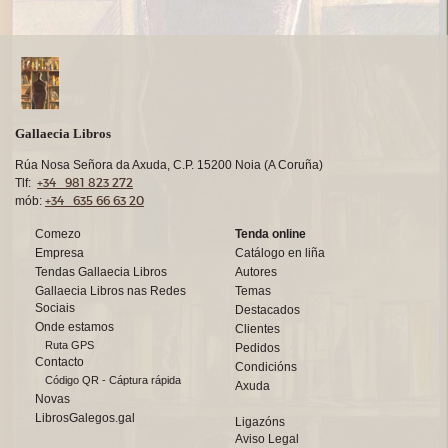
Gallaecia Libros
Rúa Nosa Señora da Axuda, C.P. 15200 Noia (A Coruña)
+34 981 823 272
Tlf:
+34 635 66 63 20
mób:
Comezo
Tenda online
Empresa
Catálogo en liña
Tendas Gallaecia Libros
Autores
Gallaecia Libros nas Redes
Temas
Sociais
Destacados
Onde estamos
Clientes
Ruta GPS
Pedidos
Contacto
Condicións
Código QR - Cáptura rápida
Axuda
Novas
LibrosGalegos.gal
Ligazóns
Aviso Legal