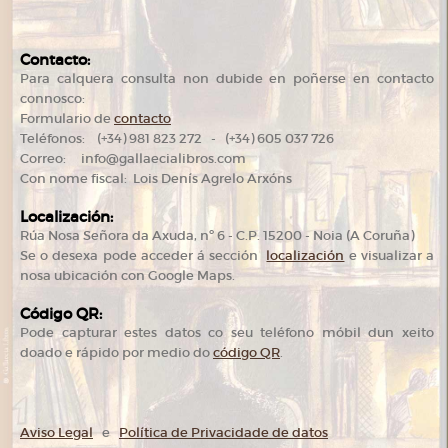
Contacto:
Para calquera consulta non dubide en poñerse en contacto
connosco:
Formulario de
contacto
Teléfonos: (+34) 981 823 272 - (+34) 605 037 726
Correo: info@gallaecialibros.com
Con nome fiscal: Lois Denís Agrelo Arxóns
Localización:
Rúa Nosa Señora da Axuda, nº 6 - C.P. 15200 - Noia (A Coruña)
Se o desexa pode acceder á sección
localización
e visualizar a
nosa ubicación con Google Maps.
Código QR:
Pode capturar estes datos co seu teléfono móbil dun xeito
doado e rápido por medio do
código QR
.
Aviso Legal
e
Política de Privacidade de datos