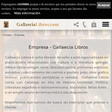
Empregamos
cookies
propias e de terceiros que nos permiten ofrecer os nosos
Aceptar
servizos. Ao empregar os nosos servizos, aceptas o uso que facemos das
Máis información
cookies.
Gallaecia
Libros.com
0
::
>
Comezo
Empresa
Empresa - Gallaecia Libros
Gallaecia Libros é unha libraría de vello e está especializada en
publicacións relacionadas coa cultura e a literatura galegas.
Ofrece libros antigos, raros, descatalogados, primeiras edicións,
asinados, coleccionismo de cromos e postais, pulp, obra gráfica
orixinal, publicacións periódicas e revistas... Gallaecia Libros
conta cun Catálogo en liña de Historia Universal, Política,
Literatura española e latinoamericana, Socioloxía, Belas Artes...
e un amplo abano de temas máis á súa disposición.
Dispoñemos dun servizo de busca do exemplar que precise o
cliente.