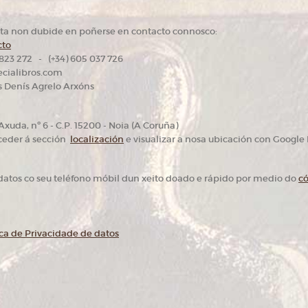
lta non dubide en poñerse en contacto connosco:
cto
 823 272 - (+34) 605 037 726
cialibros.com
is Denís Agrelo Arxóns
xuda, nº 6 - C.P. 15200 - Noia (A Coruña)
ceder á sección
localización
e visualizar a nosa ubicación con Google
datos co seu teléfono móbil dun xeito doado e rápido por medio do
c
ica de Privacidade de datos