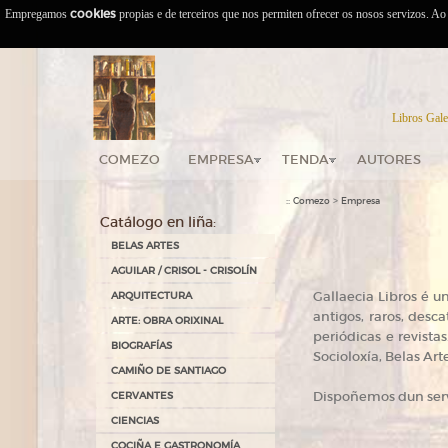
Empregamos
cookies
propias e de terceiros que nos permiten ofrecer os nosos servizos. A
Libros Gale
COMEZO
EMPRESA
TENDA
AUTORES
::
>
Comezo
Empresa
Catálogo en liña:
BELAS ARTES
AGUILAR / CRISOL - CRISOLÍN
Gallaecia Libros é un
ARQUITECTURA
antigos, raros, desc
ARTE: OBRA ORIXINAL
periódicas e revistas
BIOGRAFÍAS
Socioloxía, Belas Ar
CAMIÑO DE SANTIAGO
Dispoñemos dun serv
CERVANTES
CIENCIAS
COCIÑA E GASTRONOMÍA