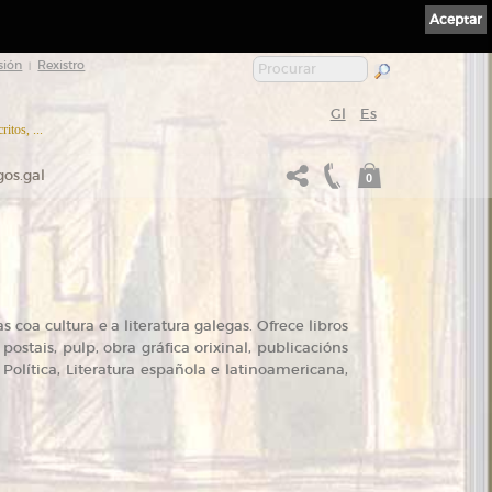
Aceptar
sión
Rexistro
|
Gl
Es
itos, ...
gos.gal
0
 coa cultura e a literatura galegas. Ofrece libros
ostais, pulp, obra gráfica orixinal, publicacións
, Política, Literatura española e latinoamericana,