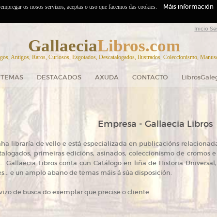
Máis información
o empregar os nosos servizos, aceptas o uso que facemos das cookies.
Inicio Se
Gallaecia
Libros.com
gos, Antigos, Raros, Curiosos, Esgotados, Descatalogados, Ilustrados, Coleccionismo, Manuscr
TEMAS
DESTACADOS
AXUDA
CONTACTO
LibrosGale
Empresa - Gallaecia Libros
ha libraría de vello e está especializada en publicacións relacionadas
atalogados, primeiras edicións, asinados, coleccionismo de cromos e p
... Gallaecia Libros conta cun Catálogo en liña de Historia Universal
tes... e un amplo abano de temas máis á súa disposición.
izo de busca do exemplar que precise o cliente.