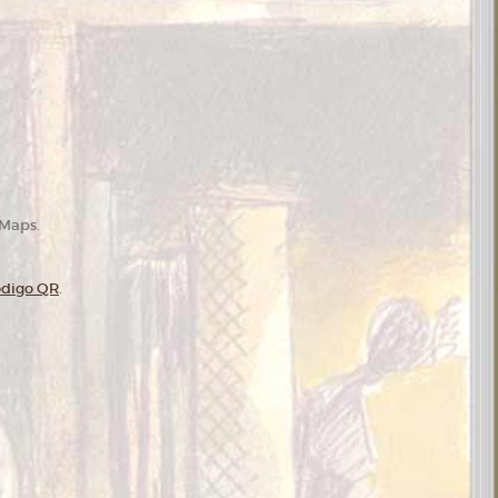
 Maps.
ódigo QR
.