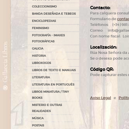
COLECCIONISMO
Contacto:
Para calquera consu
BANDA DESEÑADA E TEBEOS
Formulario de
conta
ENCICLOPEDIAS
Teléfonos: (+34) 981
FEMINISMO
Correo: info@gallae
FOTOGRAFÍA - IMAXES
Con nome fiscal: Lo
FOTOGRÁFICAS
Localización:
GALICIA
Rúa Nosa Señora da A
HISTORIA
Se o desexa pode ac
LIBROXOGOS
Código QR:
LIBROS DE TEXTO E MANUAIS
Pode capturar estes 
LITERATURA
LITERATURA EN PORTUGUÉS
LIBROS MINIATURA / TINY
Aviso Legal
e
Polít
BOOKS
MISTERIO E OUTRAS
REALIDADES
MÚSICA
POSTAIS