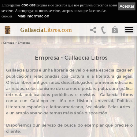
Empregamos
cookies
propias e de terceiros que nos permiten ofrecer os nosos
Aceptar
servizos. Ao empregar os nosos servizos, aceptas o uso que facemos das
Máis información
cookies.
Gallaecia
Libros.com
0
::
>
Comezo
Empresa
Empresa - Gallaecia Libros
Gallaecia Libros é unha libraría de vello e está especializada en
publicacións relacionadas coa cultura e a literatura galegas.
Ofrece libros antigos, raros, descatalogados, primeiras edicións,
asinados, coleccionismo de cromos e postais, pulp, obra gráfica
orixinal, publicacións periódicas e revistas... Gallaecia Libros
conta cun Catálogo en liña de Historia Universal, Política,
Literatura española e latinoamericana, Socioloxía, Belas Artes...
e un amplo abano de temas máis á súa disposición.
Dispoñemos dun servizo de busca do exemplar que precise o
cliente.