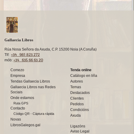
Gallaecia Libros
Rúa Nosa Señora da Axuda, C.P. 15200 Noia (A Coruña)
+34 981 823 272
Tlf:
+34 635 66 63 20
mób:
Comezo
Tenda online
Empresa
Catálogo en liña
Tendas Gallaecia Libros
Autores
Gallaecia Libros nas Redes
Temas
Sociais
Destacados
Onde estamos
Clientes
Ruta GPS
Pedidos
Contacto
Condicións
Código QR - Cáptura rápida
Axuda
Novas
LibrosGalegos.gal
Ligazóns
Aviso Legal