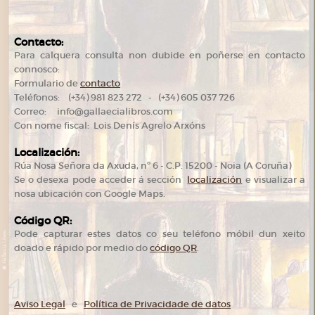
Contacto:
Para calquera consulta non dubide en poñerse en contacto
connosco:
Formulario de
contacto
Teléfonos: (+34) 981 823 272 - (+34) 605 037 726
Correo: info@gallaecialibros.com
Con nome fiscal: Lois Denís Agrelo Arxóns
Localización:
Rúa Nosa Señora da Axuda, nº 6 - C.P. 15200 - Noia (A Coruña)
Se o desexa pode acceder á sección
localización
e visualizar a
nosa ubicación con Google Maps.
Código QR:
Pode capturar estes datos co seu teléfono móbil dun xeito
doado e rápido por medio do
código QR
.
Aviso Legal
e
Política de Privacidade de datos