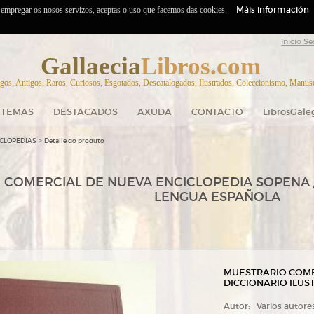
Máis información
o empregar os nosos servizos, aceptas o uso que facemos das cookies.
Inicio Se
Gallaecia
Libros.com
gos, Antigos, Raros, Curiosos, Esgotados, Descatalogados, Ilustrados, Coleccionismo, Manuscr
TEMAS
DESTACADOS
AXUDA
CONTACTO
LibrosGale
>
ICLOPEDIAS
Detalle do produto
COMERCIAL DE NUEVA ENCICLOPEDIA SOPENA /
LENGUA ESPAÑOLA
MUESTRARIO COME
DICCIONARIO ILU
Autor:
Varios autore