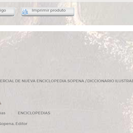
igo
Imprimir produto
CIAL DE NUEVA ENCICLOPEDIA SOPENA / DICCIONARIO ILUSTRA
.
edias ENCICLOPEDIAS
pena, Editor