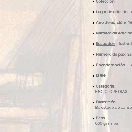
Colección:
Lugar de edición:
B
Ano de edición:
19
Numero de edición
Ilustrador:
Ilustrad
Número de páxinas
Encadernación:
Ta
ISBN:
Categoría:
ENCICLOPEDIAS
Descrición:
Bo estado de conse
Peso.
660 gramos