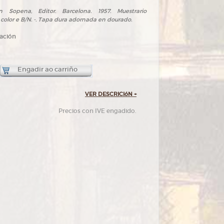
n Sopena, Editor. Barcelona. 1957. Muestrario
n color e B/N. -. Tapa dura adornada en dourado.
rvación
Engadir ao carriño
VER DESCRICIóN
+
Precios con IVE engadido.