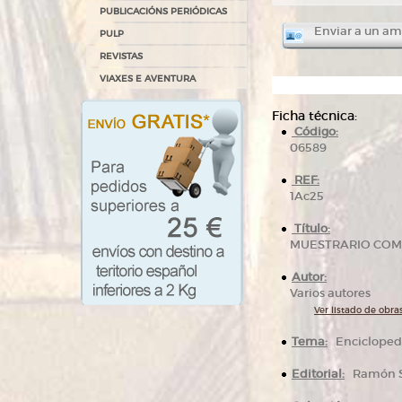
PUBLICACIÓNS PERIÓDICAS
Enviar a un am
PULP
REVISTAS
VIAXES E AVENTURA
Ficha técnica:
Código:
06589
REF:
1Ac25
Título:
MUESTRARIO COMER
Autor:
Varios autores
Ver listado de obras
Tema:
Enciclop
Editorial:
Ramón So