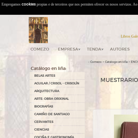
Empregamos
cookies
propias e de terceiros que nos permiten ofrecer os nosos servizos. A
Libros Gale
COMEZO
EMPRESA
TENDA
AUTORES
::
>
>
Comezo
Catálogo en liña
ENC
Catálogo en liña:
BELAS ARTES
MUESTRARIO 
AGUILAR / CRISOL - CRISOLÍN
ARQUITECTURA
ARTE: OBRA ORIXINAL
BIOGRAFÍAS
CAMIÑO DE SANTIAGO
CERVANTES
CIENCIAS
COCIÑA E GASTRONOMÍA