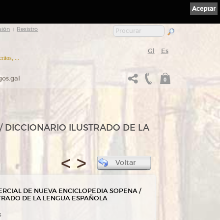
Aceptar
sión
Rexistro
|
Gl
Es
itos, ...
gos.gal
0
 DICCIONARIO ILUSTRADO DE LA
<
>
Voltar
RCIAL DE NUEVA ENCICLOPEDIA SOPENA /
STRADO DE LA LENGUA ESPAÑOLA
s