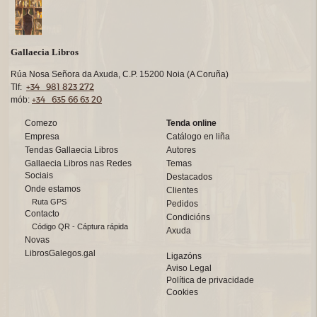
Gallaecia Libros
Rúa Nosa Señora da Axuda, C.P. 15200 Noia (A Coruña)
+34 981 823 272
Tlf:
+34 635 66 63 20
mób:
Comezo
Tenda online
Empresa
Catálogo en liña
Tendas Gallaecia Libros
Autores
Gallaecia Libros nas Redes
Temas
Sociais
Destacados
Onde estamos
Clientes
Ruta GPS
Pedidos
Contacto
Condicións
Código QR - Cáptura rápida
Axuda
Novas
LibrosGalegos.gal
Ligazóns
Aviso Legal
Política de privacidade
Cookies