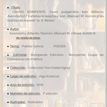
Título:
GRUPO ROMPENTE: Facer pulgarcitos tres (Alberto
Avendaño) / Galletas kokoschka non (Manuel M. Romón)/ As
ladillas do travesti (A. R. Reixa)
Autor:
Avendaño, Alberto / Romón, Manuel M. / Reixa, Antón R.
Ver listado de obras.
Tema:
Poesía Galicia POESÍA
Editorial:
Rompente Edicións - Rompente Grupo de
Comunicación Poética
Colección:
Coleccion Tres tristes tigres
Lugar de edición:
Vigo (Galicia)
Ano de edición:
1979
Numero de edición:
1ª edición
Ilustrador:
Ilustrados