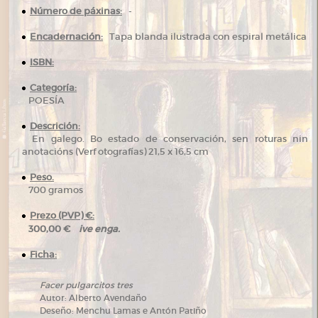
Número de páxinas:
-
Encadernación:
Tapa blanda ilustrada con espiral metálica
ISBN:
Categoría:
POESÍA
Descrición:
En galego. Bo estado de conservación, sen roturas nin
anotacións (Verf otografías) 21,5 x 16,5 cm
Peso.
700 gramos
Prezo (PVP) €:
ive enga.
300,00 €
Ficha:
Facer pulgarcitos tres
Autor: Alberto Avendaño
Deseño: Menchu Lamas e Antón Patiño