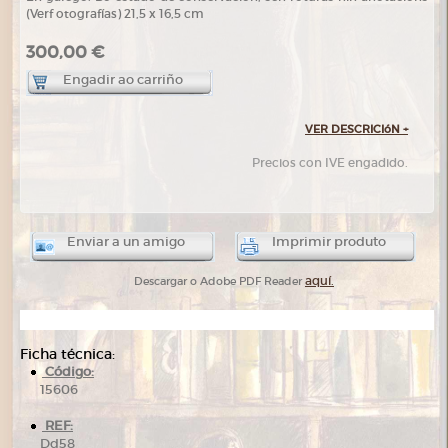
(Verf otografías) 21,5 x 16,5 cm
300,00 €
Engadir ao carriño
VER DESCRICIóN
+
Precios con IVE engadido.
Enviar a un amigo
Imprimir produto
aquí.
Descargar o Adobe PDF Reader
Ficha técnica:
Código:
15606
REF:
Dd58