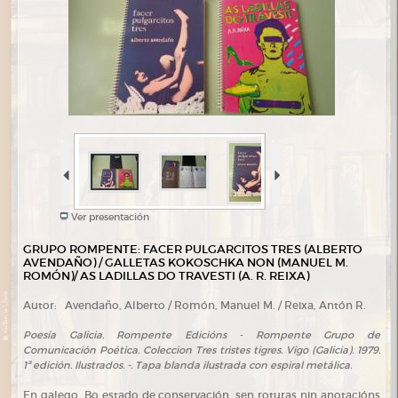
Ver presentación
GRUPO ROMPENTE: FACER PULGARCITOS TRES (ALBERTO
AVENDAÑO) / GALLETAS KOKOSCHKA NON (MANUEL M.
ROMÓN)/ AS LADILLAS DO TRAVESTI (A. R. REIXA)
Autor:
Avendaño, Alberto / Romón, Manuel M. / Reixa, Antón R.
Poesía Galicia. Rompente Edicións - Rompente Grupo de
Comunicación Poética. Coleccion Tres tristes tigres. Vigo (Galicia). 1979.
1ª edición. Ilustrados. -. Tapa blanda ilustrada con espiral metálica.
En galego. Bo estado de conservación, sen roturas nin anotacións