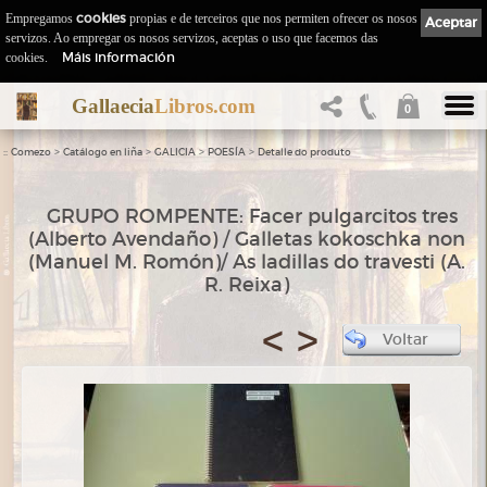
Empregamos
cookies
propias e de terceiros que nos permiten ofrecer os nosos
Aceptar
servizos. Ao empregar os nosos servizos, aceptas o uso que facemos das
Máis información
cookies.
Gallaecia
Libros.com
0
::
>
>
>
>
Comezo
Catálogo en liña
GALICIA
POESÍA
Detalle do produto
GRUPO ROMPENTE: Facer pulgarcitos tres
(Alberto Avendaño) / Galletas kokoschka non
(Manuel M. Romón)/ As ladillas do travesti (A.
R. Reixa)
<
>
Voltar