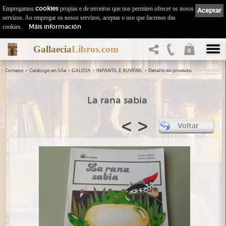
Empregamos
cookies
propias e de terceiros que nos permiten ofrecer os nosos
Aceptar
servizos. Ao empregar os nosos servizos, aceptas o uso que facemos das
Máis información
cookies.
Gallaecia
Libros.com
0
::
>
>
>
>
Comezo
Catálogo en liña
GALICIA
INFANTIL E XUVENIL
Detalle do produto
La rana sabia
<
>
Voltar