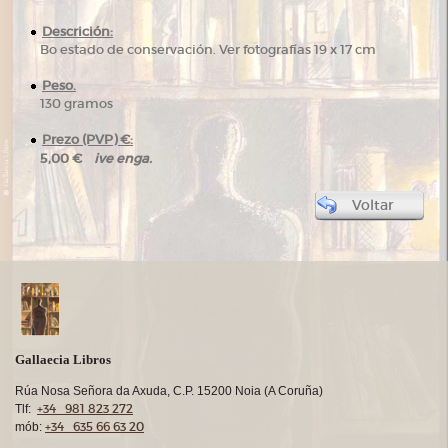
Descrición:
Bo estado de conservación. Ver fotografías 19 x 17 cm
Peso.
130 gramos
Prezo (PVP) €:
ive enga.
5,00 €
Voltar
Gallaecia Libros
Rúa Nosa Señora da Axuda, C.P. 15200 Noia (A Coruña)
+34 981 823 272
Tlf:
+34 635 66 63 20
mób: