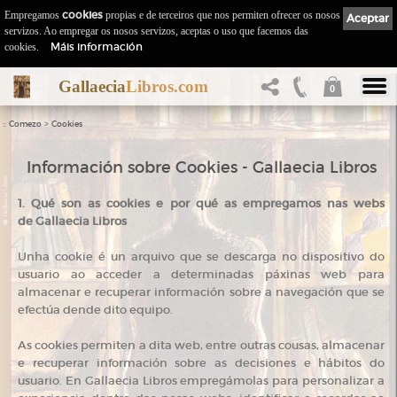
Empregamos
cookies
propias e de terceiros que nos permiten ofrecer os nosos
Aceptar
servizos. Ao empregar os nosos servizos, aceptas o uso que facemos das
Máis información
cookies.
Gallaecia
Libros.com
0
::
>
Comezo
Cookies
Información sobre Cookies - Gallaecia Libros
1. Qué son as cookies e por qué as empregamos nas webs
de Gallaecia Libros
Unha cookie é un arquivo que se descarga no dispositivo do
usuario ao acceder a determinadas páxinas web para
almacenar e recuperar información sobre a navegación que se
efectúa dende dito equipo.
As cookies permiten a dita web, entre outras cousas, almacenar
e recuperar información sobre as decisiones e hábitos do
usuario. En Gallaecia Libros empregámolas para personalizar a