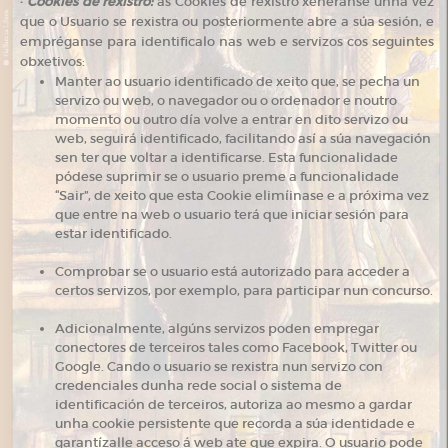
·
Cookies de rexistro:
as Cookies de rexistro xenéranse unha vez
que o Usuario se rexistra ou posteriormente abre a súa sesión, e
empréganse para identificalo nas web e servizos cos seguintes
obxetivos:
Manter ao usuario identificado de xeito que, se pecha un
servizo ou web, o navegador ou o ordenador e noutro
momento ou outro día volve a entrar en dito servizo ou
web, seguirá identificado, facilitando así a súa navegación
sen ter que voltar a identificarse. Esta funcionalidade
pódese suprimir se o usuario preme a funcionalidade
“Sair”, de xeito que esta Cookie elimíinase e a próxima vez
que entre na web o usuario terá que iniciar sesión para
estar identificado.
Comprobar se o usuario está autorizado para acceder a
certos servizos, por exemplo, para participar nun concurso.
Adicionalmente, algúns servizos poden empregar
conectores de terceiros tales como Facebook, Twitter ou
Google. Cando o usuario se rexistra nun servizo con
credenciales dunha rede social o sistema de
identificación de terceiros, autoriza ao mesmo a gardar
unha cookie persistente que recorda a súa identidade e
garantízalle acceso á web ate que expira. O usuario pode