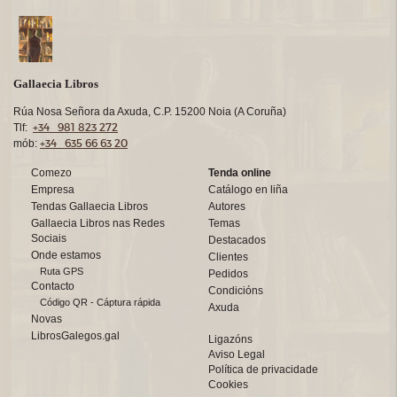
Gallaecia Libros
Rúa Nosa Señora da Axuda, C.P. 15200 Noia (A Coruña)
+34 981 823 272
Tlf:
+34 635 66 63 20
mób:
Comezo
Tenda online
Empresa
Catálogo en liña
Tendas Gallaecia Libros
Autores
Gallaecia Libros nas Redes
Temas
Sociais
Destacados
Onde estamos
Clientes
Ruta GPS
Pedidos
Contacto
Condicións
Código QR - Cáptura rápida
Axuda
Novas
LibrosGalegos.gal
Ligazóns
Aviso Legal
Política de privacidade
Cookies