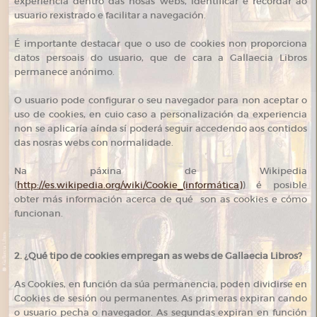
experiencia dentro das nosas webs, identificar e recordar ao
usuario rexistrado e facilitar a navegación.
É importante destacar que o uso de cookies non proporciona
datos persoais do usuario, que de cara a Gallaecia Libros
permanece anónimo.
O usuario pode configurar o seu navegador para non aceptar o
uso de cookies, en cuio caso a personalización da experiencia
non se aplicaría aínda sí poderá seguir accedendo aos contidos
das nosras webs con normalidade.
Na páxina de Wikipedia
(
http://es.wikipedia.org/wiki/Cookie_(informática)
) é posible
obter más información acerca de qué son as cookies e cómo
funcionan.
2. ¿Qué tipo de cookies empregan as webs de
Gallaecia Libros
?
As Cookies, en función da súa permanencia, poden dividirse en
Cookies de sesión ou permanentes. As primeras expiran cando
o usuario pecha o navegador. As segundas expiran en función