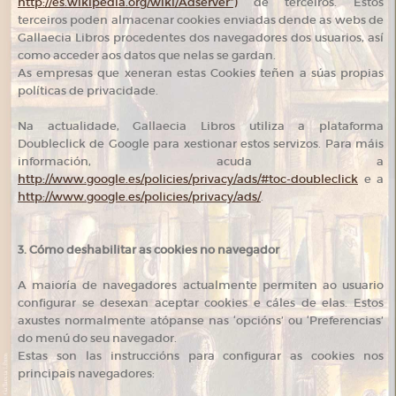
http://es.wikipedia.org/wiki/Adserver”)
de terceiros. Estos
terceiros poden almacenar cookies enviadas dende as webs de
Gallaecia Libros procedentes dos navegadores dos usuarios, así
como acceder aos datos que nelas se gardan.
As empresas que xeneran estas Cookies teñen a súas propias
políticas de privacidade.
Na actualidade, Gallaecia Libros utiliza a plataforma
Doubleclick de Google para xestionar estos servizos. Para máis
información, acuda a
http://www.google.es/policies/privacy/ads/#toc-doubleclick
e a
http://www.google.es/policies/privacy/ads/
.
3. Cómo deshabilitar as cookies no navegador
A maioría de navegadores actualmente permiten ao usuario
configurar se desexan aceptar cookies e cáles de elas. Estos
axustes normalmente atópanse nas ‘opcións’ ou ‘Preferencias’
do menú do seu navegador.
Estas son las instruccións para configurar as cookies nos
principais navegadores: