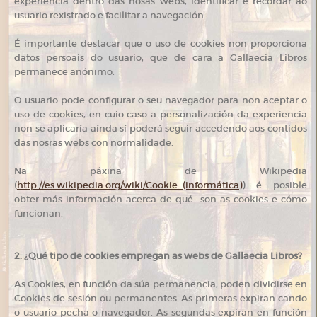
experiencia dentro das nosas webs, identificar e recordar ao
usuario rexistrado e facilitar a navegación.
É importante destacar que o uso de cookies non proporciona
datos persoais do usuario, que de cara a Gallaecia Libros
permanece anónimo.
O usuario pode configurar o seu navegador para non aceptar o
uso de cookies, en cuio caso a personalización da experiencia
non se aplicaría aínda sí poderá seguir accedendo aos contidos
das nosras webs con normalidade.
Na páxina de Wikipedia
(
http://es.wikipedia.org/wiki/Cookie_(informática)
) é posible
obter más información acerca de qué son as cookies e cómo
funcionan.
2. ¿Qué tipo de cookies empregan as webs de
Gallaecia Libros
?
As Cookies, en función da súa permanencia, poden dividirse en
Cookies de sesión ou permanentes. As primeras expiran cando
o usuario pecha o navegador. As segundas expiran en función