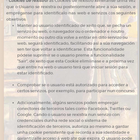
·
Cookies de rexistro:
as Cookies de rexistro xenéranse unha vez
que o Usuario se rexistra ou posteriormente abre a súa sesión, e
empréganse para identificalo nas web e servizos cos seguintes
obxetivos:
Manter ao usuario identificado de xeito que, se pecha un
servizo ou web, o navegador ou o ordenador e noutro
momento ou outro día volve a entrar en dito servizo ou
web, seguirá identificado, facilitando así a súa navegación
sen ter que voltar a identificarse. Esta funcionalidade
pódese suprimir se o usuario preme a funcionalidade
“Sair”, de xeito que esta Cookie elimíinase e a próxima vez
que entre na web o usuario terá que iniciar sesión para
estar identificado.
Comprobar se o usuario está autorizado para acceder a
certos servizos, por exemplo, para participar nun concurso.
Adicionalmente, algúns servizos poden empregar
conectores de terceiros tales como Facebook, Twitter ou
Google. Cando o usuario se rexistra nun servizo con
credenciales dunha rede social o sistema de
identificación de terceiros, autoriza ao mesmo a gardar
unha cookie persistente que recorda a súa identidade e
garantízalle acceso á web ate que expira. O usuario pode