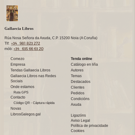
Gallaecia Libros
Rúa Nosa Señora da Axuda, C.P. 15200 Noia (A Coruña)
+34 981 823 272
Tlf:
+34 635 66 63 20
mób:
Comezo
Tenda online
Empresa
Catálogo en liña
Tendas Gallaecia Libros
Autores
Gallaecia Libros nas Redes
Temas
Sociais
Destacados
Onde estamos
Clientes
Ruta GPS
Pedidos
Contacto
Condicións
Código QR - Cáptura rápida
Axuda
Novas
LibrosGalegos.gal
Ligazóns
Aviso Legal
Política de privacidade
Cookies