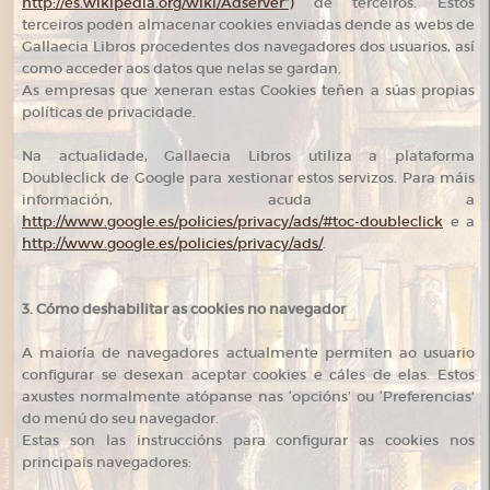
http://es.wikipedia.org/wiki/Adserver”)
de terceiros. Estos
terceiros poden almacenar cookies enviadas dende as webs de
Gallaecia Libros procedentes dos navegadores dos usuarios, así
como acceder aos datos que nelas se gardan.
As empresas que xeneran estas Cookies teñen a súas propias
políticas de privacidade.
Na actualidade, Gallaecia Libros utiliza a plataforma
Doubleclick de Google para xestionar estos servizos. Para máis
información, acuda a
http://www.google.es/policies/privacy/ads/#toc-doubleclick
e a
http://www.google.es/policies/privacy/ads/
.
3. Cómo deshabilitar as cookies no navegador
A maioría de navegadores actualmente permiten ao usuario
configurar se desexan aceptar cookies e cáles de elas. Estos
axustes normalmente atópanse nas ‘opcións’ ou ‘Preferencias’
do menú do seu navegador.
Estas son las instruccións para configurar as cookies nos
principais navegadores: