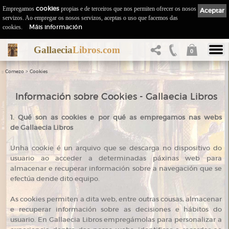
Empregamos
cookies
propias e de terceiros que nos permiten ofrecer os nosos
Aceptar
servizos. Ao empregar os nosos servizos, aceptas o uso que facemos das
Máis información
cookies.
Gallaecia
Libros.com
0
::
>
Comezo
Cookies
Información sobre Cookies - Gallaecia Libros
1. Qué son as cookies e por qué as empregamos nas webs
de Gallaecia Libros
Unha cookie é un arquivo que se descarga no dispositivo do
usuario ao acceder a determinadas páxinas web para
almacenar e recuperar información sobre a navegación que se
efectúa dende dito equipo.
As cookies permiten a dita web, entre outras cousas, almacenar
e recuperar información sobre as decisiones e hábitos do
usuario. En Gallaecia Libros empregámolas para personalizar a