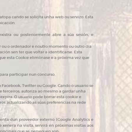
topa cando se solicita unha web ou servizo. Esta
icación.
xistra ou posteriormente abre a súa sesión, e
or ou o ordenador e noutro momento ou outro día
ación sen ter que voltar a identificarse. Esta
 que esta Cookie elimíinase e a próxima vez que
para participar nun concurso.
 Facebook, Twitter ou Google. Cando o usuario se
de terceiros, autoriza ao mesmo a gardar unha
expira. O usuario pode borrar esta cookie e
ros actualizando as súas preferencias na rede
enta dun proveedor externo (Google Analytics e
 xenera na visita, servirá en próximas visitas aos
principais que se perseguen son: