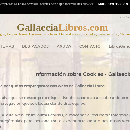
Máis información
o empregar os nosos servizos, aceptas o uso que facemos das cookies.
Inicio Se
Gallaecia
Libros.com
gos, Antigos, Raros, Curiosos, Esgotados, Descatalogados, Ilustrados, Coleccionismo, Manuscr
TEMAS
DESTACADOS
AXUDA
CONTACTO
LibrosGale
Información sobre Cookies - Gallaeci
s e por qué as empregamos nas webs de Gallaecia Libros
quivo que se descarga no dispositivo do usuario ao acceder a dete
navegación que se efectúa dende dito equipo.
 a dita web, entre outras cousas, almacenar e recuperar informaci
pregámolas para personalizar a experiencia dentro das nosas webs,
n.