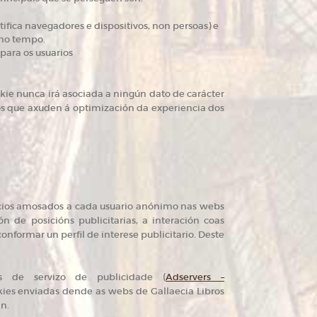
ifica navegadores e dispositivos, non persoas) e
 no tempo.
para os usuarios
okie nunca irá asociada a ningún dato de carácter
icos que axuden á optimización da experiencia dos
ncios amosados a cada usuario anónimo nas webs
n de posicións publicitarias, a interación coas
formar un perfil de interese publicitario. Deste
s de servizo de publicidade (
Adservers –
kies enviadas dende as webs de Gallaecia Libros
n.