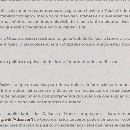
tificación anónima dos usuarios navegantes a través da “Cookie” (ident
ontabilización aproximada do número de visitantes e a súa tendencia
forma anónima os contidos máis visitados e polo tanto máis atractivos 
rio que está accedendo é novo ou repite visita.
e o Usuario decida rexistrarse nalguna web de Gallaecia Libros, a co
entificalo. Ditas cookies só serán utilizadas con propósitos estadíst
re a política de privacidade destas ferramentas de analítica en:
dade:
este tipo de cookies permiten ampliar a información dos anu
. Entre outros, almacénase a duración ou frecuencia de visualizació
s de navegación e/ou comportamentos do usuario xa que axudan a con
er publicidade afín aos intereses do usuario.
a publicidade de Gallaecia Libros empréganse ferramenta
rg/wiki/Adserver”)
de terceiros. Estos terceiros poden almacenar coo
gadores dos usuarios, así como acceder aos datos que nelas se garda