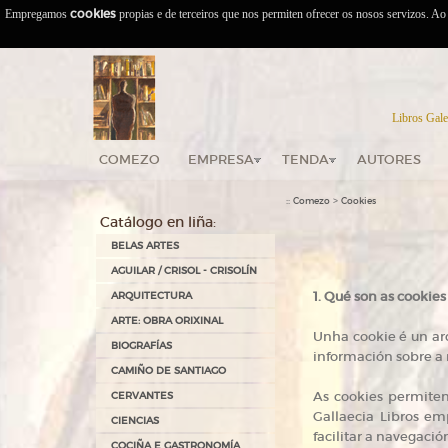
Empregamos
cookies
propias e de terceiros que nos permiten ofrecer os nosos servizos. A
Libros Gale
COMEZO
EMPRESA
TENDA
AUTORES
::
>
Comezo
Cookies
Catálogo en liña:
BELAS ARTES
AGUILAR / CRISOL - CRISOLÍN
1. Qué son as cookie
ARQUITECTURA
ARTE: OBRA ORIXINAL
Unha cookie é un ar
BIOGRAFÍAS
información sobre a 
CAMIÑO DE SANTIAGO
As cookies permiten
CERVANTES
Gallaecia Libros em
CIENCIAS
facilitar a navegació
COCIÑA E GASTRONOMÍA