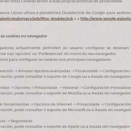
ran estas Cookies teñen a súas propias políticas de privacidade.
aecia Libros utiliza a plataforma Doubleclick de Google para xestion
/policies/privacy/ads/#toc-doubleclick
e a
http://www.google.es/polic
 as cookies no navegador
adores actualmente permiten ao usuario configurar se desexan a
e nas ‘opcións’ ou ‘Preferencias’ do menú do seu navegador.
cións para configurar as cookies nos principais navegadores:
ración -> Amosar opcións avanzadas -> Privacidade -> Configuración 
mación, pode consultar o soporte de Google ou a Axuda do navegador
tas -> Opcións -> Privacidade -> Historial -> Configuración Persoaliza
mación, pode consultar o soporte de Mozilla ou a Axuda do navegador
r:
Ferramientas -> Opcións de Internet -> Privacidade -> Configuración
mación, pode consultar o soporte de Microsoft ou a Axuda do navegad
ias -> Seguridade.
mación, pode consultar o soporte de Apple ou a Axuda del navegador.