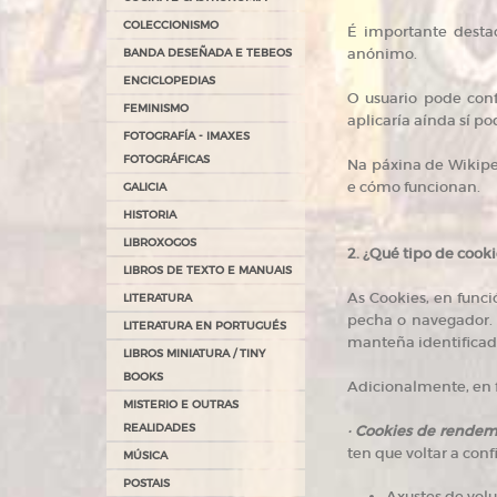
COLECCIONISMO
É importante desta
anónimo.
BANDA DESEÑADA E TEBEOS
ENCICLOPEDIAS
O usuario pode conf
FEMINISMO
aplicaría aínda sí p
FOTOGRAFÍA - IMAXES
FOTOGRÁFICAS
Na páxina de Wikipe
e cómo funcionan.
GALICIA
HISTORIA
LIBROXOGOS
2. ¿Qué tipo de coo
LIBROS DE TEXTO E MANUAIS
As Cookies, en func
LITERATURA
pecha o navegador. 
LITERATURA EN PORTUGUÉS
manteña identificad
LIBROS MINIATURA / TINY
BOOKS
Adicionalmente, en f
MISTERIO E OUTRAS
REALIDADES
· Cookies de rendem
ten que voltar a conf
MÚSICA
POSTAIS
Axustes de vol