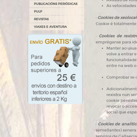
PUBLICACIÓNS PERIÓDICAS
As velocidades
PULP
·
Cookies de xeolocal
REVISTAS
Cookie é totalmente 
VIAXES E AVENTURA
·
Cookies de rexistr
empréganse para iden
Manter ao usuar
volve a entrar e
funcionalidade 
entre na web o 
Comprobar se o 
Adicionalmente
rexistra nun se
cookie persiste
revocar o acces
social que espec
·
Cookies de analític
semellantes) xenera u
servizos de Gallaeci