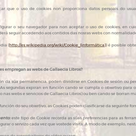
car que o uso de cookies non proporciona datos persoais do usua
igurar o seu navegador para non aceptar o uso de cookies, en cui
oderá seguir accedendo aos contidos das nosras webs con normalidad
dia (
http://es.wikipedia.org/wiki/Cookie_(informática)
) é posible ob
kies empregan as webs de
Gallaecia Libros
?
ión da súa permanencia, poden dividirse en Cookies de sesión ou p
As segundas expiran en función cando se cumpla o obxetivo para o 
o nas webs e servicios de Gallaecia Libros) ou ben cando se borran 
unción do seu obxetivo, as Cookies poden clasificarse da seguinte fo
ento:
este tipo de Cookie recorda as súas preferencias para as ferr
igurar o servizo cada vez que vostede visita. A modo de exemplo, nest
umen de reproductores de vídeo ou son.