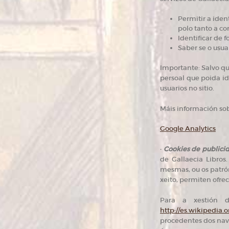
Permitir a iden
polo tanto a c
Identificar de 
Saber se o usua
Importante: Salvo qu
persoal que poida id
usuarios no sitio.
Máis información sob
Google Analytics
·
Cookies de publici
de Gallaecia Libros
mesmas, ou os patrón
xeito, permiten ofrec
Para a xestión d
http://es.wikipedia.o
procedentes dos nave