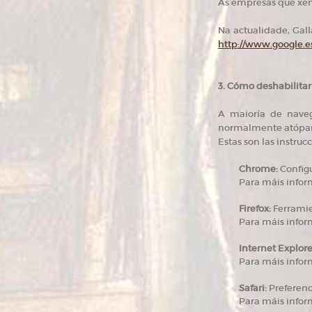
As empresas que xene
Na actualidade, Gall
http://www.google.es
3. Cómo deshabilitar
A maioría de naveg
normalmente atópans
Estas son las instruc
Chrome:
Configu
Para máis infor
Firefox:
Ferramien
Para máis infor
Internet Explore
Para máis infor
Safari:
Preferenc
Para máis infor