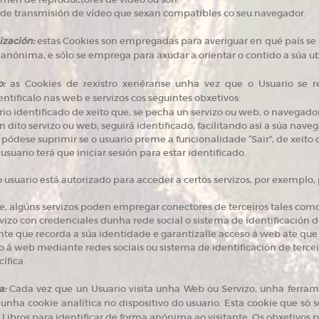
 de transmisión de vídeo que sexan compatibles co seu navegador.
ización:
estas Cookies son empregadas para averiguar en qué país se a
anónima, e sólo se emprega para axudar a orientar o contido a súa ub
o:
as Cookies de rexistro xenéranse unha vez que o Usuario se re
tificalo nas web e servizos cos seguintes obxetivos:
io identificado de xeito que, se pecha un servizo ou web, o navegad
n dito servizo ou web, seguirá identificado, facilitando así a súa naveg
pódese suprimir se o usuario preme a funcionalidade “Sair”, de xeito
usuario terá que iniciar sesión para estar identificado.
usuario está autorizado para acceder a certos servizos, por exemplo, 
, algúns servizos poden empregar conectores de terceiros tales como
rvizo con credenciales dunha rede social o sistema de identificación 
nte que recorda a súa identidade e garantízalle acceso á web ate que 
o á web mediante redes sociais ou sistema de identificación de tercei
ífica.
a:
Cada vez que un Usuario visita unha Web ou Servizo, unha ferram
nha cookie analítica no dispositivo do usuario. Esta cookie que só se
a Libros para identificar de forma anónima ao visitante. Os obxetivos 