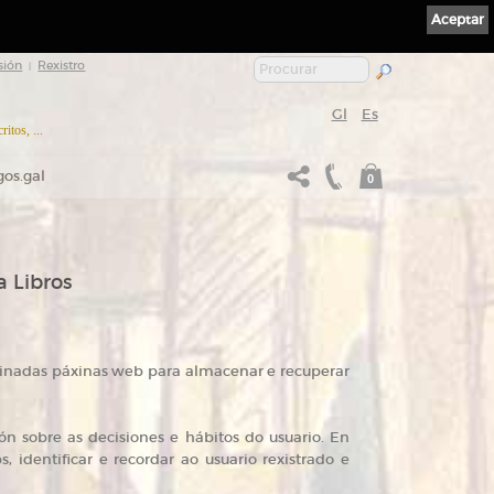
Aceptar
sión
Rexistro
|
Gl
Es
itos, ...
gos.gal
0
a Libros
rminadas páxinas web para almacenar e recuperar
ón sobre as decisiones e hábitos do usuario. En
 identificar e recordar ao usuario rexistrado e