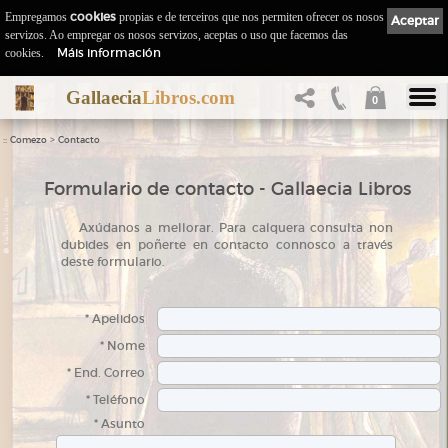
Empregamos
cookies
propias e de terceiros que nos permiten ofrecer os nosos
Aceptar
servizos. Ao empregar os nosos servizos, aceptas o uso que facemos das
Máis información
cookies.
Gallaecia
Libros.com
0
::
>
Comezo
Contacto
Formulario de contacto - Gallaecia Libros
A
xúdanos a mellorar. Para calquera consulta non
dubides en poñerte en contacto connosco a través
deste formulario.
* Apelidos
* Nome
* End. Correo
* Teléfono
* Asunto