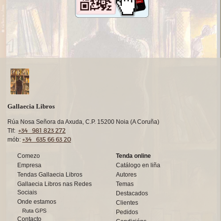
Gallaecia Libros
Rúa Nosa Señora da Axuda, C.P. 15200 Noia (A Coruña)
+34 981 823 272
Tlf:
+34 635 66 63 20
mób:
Comezo
Tenda online
Empresa
Catálogo en liña
Tendas Gallaecia Libros
Autores
Gallaecia Libros nas Redes
Temas
Sociais
Destacados
Onde estamos
Clientes
Ruta GPS
Pedidos
Contacto