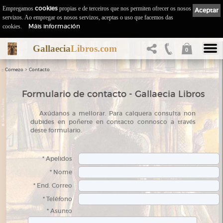
Empregamos
cookies
propias e de terceiros que nos permiten ofrecer os nosos
Aceptar
servizos. Ao empregar os nosos servizos, aceptas o uso que facemos das
Máis información
cookies.
Gallaecia
Libros.com
0
::
>
Comezo
Contacto
Formulario de contacto - Gallaecia Libros
A
xúdanos a mellorar. Para calquera consulta non
dubides en poñerte en contacto connosco a través
deste formulario.
* Apelidos
* Nome
* End. Correo
* Teléfono
* Asunto