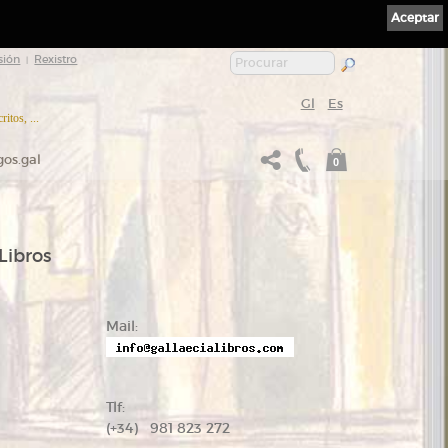
Aceptar
sión
Rexistro
|
Gl
Es
itos, ...
gos.gal
0
Libros
Mail:
Tlf:
(+34) 981 823 272