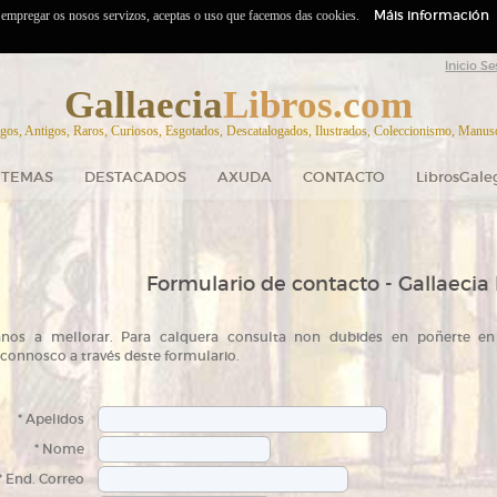
Máis información
o empregar os nosos servizos, aceptas o uso que facemos das cookies.
Inicio Se
Gallaecia
Libros.com
gos, Antigos, Raros, Curiosos, Esgotados, Descatalogados, Ilustrados, Coleccionismo, Manuscr
TEMAS
DESTACADOS
AXUDA
CONTACTO
LibrosGale
Formulario de contacto - Gallaecia 
nos a mellorar. Para calquera consulta non dubides en poñerte en
connosco a través deste formulario.
* Apelidos
* Nome
* End. Correo