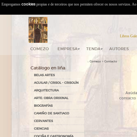
Empregamos
cookies
propias e de terceiros que nos permiten ofrecer os nosos servizos. A
Libros Gale
COMEZO
EMPRESA
TENDA
AUTORES
::
>
Comezo
Contacto
Catálogo en liña:
BELAS ARTES
AGUILAR / CRISOL - CRISOLÍN
ARQUITECTURA
A
xúda
ARTE: OBRA ORIXINAL
contacto 
BIOGRAFÍAS
CAMIÑO DE SANTIAGO
CERVANTES
CIENCIAS
COCIÑA E GASTRONOMÍA