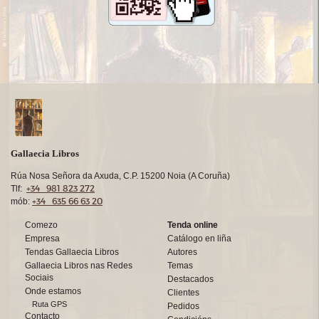
Gallaecia Libros
Rúa Nosa Señora da Axuda, C.P. 15200 Noia (A Coruña)
+34 981 823 272
Tlf:
+34 635 66 63 20
mób:
Comezo
Tenda online
Empresa
Catálogo en liña
Tendas Gallaecia Libros
Autores
Gallaecia Libros nas Redes
Temas
Sociais
Destacados
Onde estamos
Clientes
Ruta GPS
Pedidos
Contacto