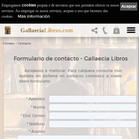
Empregamos
cookies
propias e de terceiros que nos permiten ofrecer os nosos
Aceptar
servizos. Ao empregar os nosos servizos, aceptas o uso que facemos das
Máis información
cookies.
Gallaecia
Libros.com
0
::
>
Comezo
Contacto
Formulario de contacto - Gallaecia Libros
A
xúdanos a mellorar. Para calquera consulta non
dubides en poñerte en contacto connosco a través
deste formulario.
* Apelidos
* Nome
* End. Correo
* Teléfono
* Asunto