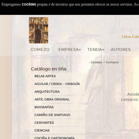
Empregamos
cookies
propias e de terceiros que nos permiten ofrecer os nosos servizos. A
Libros Gale
COMEZO
EMPRESA
TENDA
AUTORES
::
>
Comezo
Contacto
Catálogo en liña:
BELAS ARTES
AGUILAR / CRISOL - CRISOLÍN
ARQUITECTURA
A
xúda
ARTE: OBRA ORIXINAL
contacto 
BIOGRAFÍAS
CAMIÑO DE SANTIAGO
CERVANTES
CIENCIAS
COCIÑA E GASTRONOMÍA