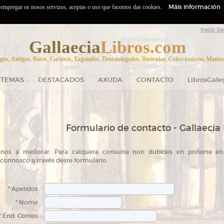
Máis información
o empregar os nosos servizos, aceptas o uso que facemos das cookies.
Inicio Se
Gallaecia
Libros.com
gos, Antigos, Raros, Curiosos, Esgotados, Descatalogados, Ilustrados, Coleccionismo, Manuscr
TEMAS
DESTACADOS
AXUDA
CONTACTO
LibrosGale
Formulario de contacto - Gallaecia 
nos a mellorar. Para calquera consulta non dubides en poñerte en
connosco a través deste formulario.
* Apelidos
* Nome
* End. Correo