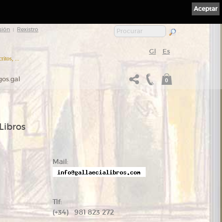
Aceptar
sión
Rexistro
|
Gl
Es
itos, ...
gos.gal
0
Libros
Mail:
Tlf:
(+34) 981 823 272