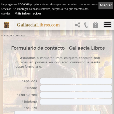
Empregamos
cookies
propias e de terceiros que nos permiten ofrecer os nosos
Aceptar
servizos. Ao empregar os nosos servizos, aceptas o uso que facemos das
Máis información
cookies.
Gallaecia
Libros.com
0
::
>
Comezo
Contacto
Formulario de contacto - Gallaecia Libros
A
xúdanos a mellorar. Para calquera consulta non
dubides en poñerte en contacto connosco a través
deste formulario.
* Apelidos
* Nome
* End. Correo
* Teléfono
* Asunto