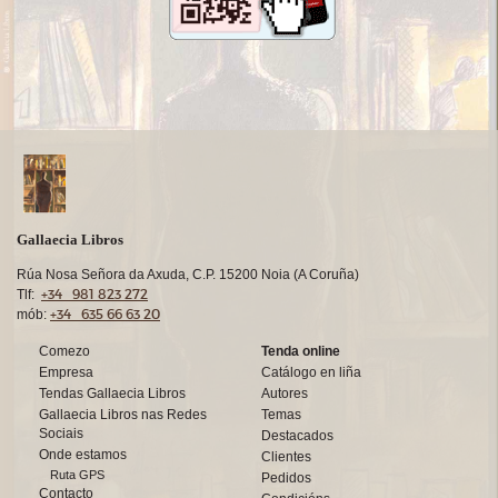
Gallaecia Libros
Rúa Nosa Señora da Axuda, C.P. 15200 Noia (A Coruña)
+34 981 823 272
Tlf:
+34 635 66 63 20
mób:
Comezo
Tenda online
Empresa
Catálogo en liña
Tendas Gallaecia Libros
Autores
Gallaecia Libros nas Redes
Temas
Sociais
Destacados
Onde estamos
Clientes
Ruta GPS
Pedidos
Contacto