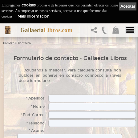
Empregamos
cookies
propias e de terceiros que nos permiten ofrecer os nosos
Aceptar
servizos. Ao empregar os nosos servizos, aceptas o uso que facemos das
Máis información
cookies.
Gallaecia
Libros.com
0
::
>
Comezo
Contacto
Formulario de contacto - Gallaecia Libros
A
xúdanos a mellorar. Para calquera consulta non
dubides en poñerte en contacto connosco a través
deste formulario.
* Apelidos
* Nome
* End. Correo
* Teléfono
* Asunto