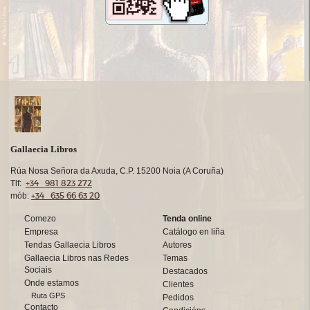
Gallaecia Libros
Rúa Nosa Señora da Axuda, C.P. 15200 Noia (A Coruña)
+34 981 823 272
Tlf:
+34 635 66 63 20
mób:
Comezo
Tenda online
Empresa
Catálogo en liña
Tendas Gallaecia Libros
Autores
Gallaecia Libros nas Redes
Temas
Sociais
Destacados
Onde estamos
Clientes
Ruta GPS
Pedidos
Contacto