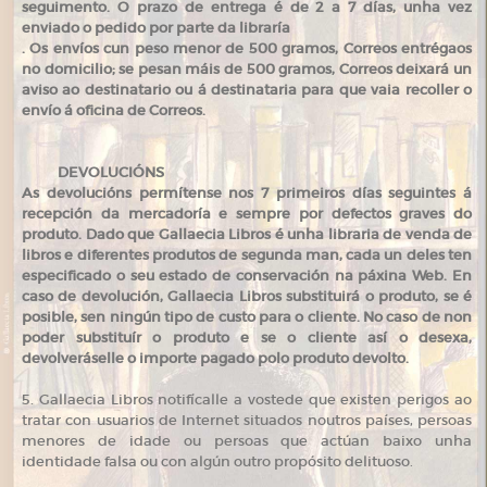
seguimento. O prazo de entrega é de 2 a 7 días, unha vez
enviado o pedido por parte da libraría
. Os envíos cun peso menor de 500 gramos, Correos entrégaos
no domicilio; se pesan máis de 500 gramos, Correos deixará un
aviso ao destinatario ou á destinataria para que vaia recoller o
envío á oficina de Correos.
DEVOLUCIÓNS
As devolucións permítense nos 7 primeiros días seguintes á
recepción da mercadoría e sempre por defectos graves do
produto. Dado que Gallaecia Libros é unha libraria de venda de
libros e diferentes produtos de segunda man, cada un deles ten
especificado o seu estado de conservación na páxina Web. En
caso de devolución, Gallaecia Libros substituirá o produto, se é
posible, sen ningún tipo de custo para o cliente. No caso de non
poder substituír o produto e se o cliente así o desexa,
devolveráselle o importe pagado polo produto devolto.
5. Gallaecia Libros notifícalle a vostede que existen perigos ao
tratar con usuarios de Internet situados noutros países, persoas
menores de idade ou persoas que actúan baixo unha
identidade falsa ou con algún outro propósito delituoso.