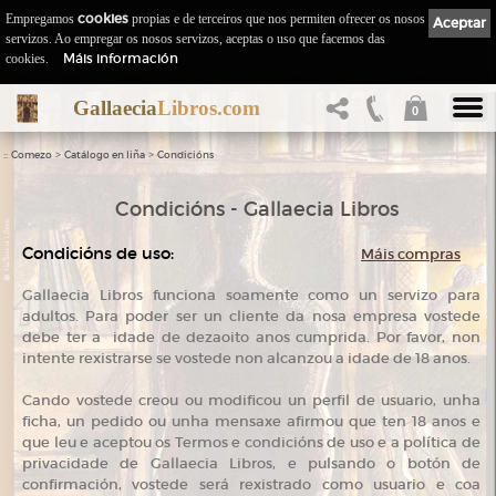
Empregamos
cookies
propias e de terceiros que nos permiten ofrecer os nosos
Aceptar
servizos. Ao empregar os nosos servizos, aceptas o uso que facemos das
Máis información
cookies.
Gallaecia
Libros.com
0
::
>
>
Comezo
Catálogo en liña
Condicións
Condicións - Gallaecia Libros
Condicións de uso:
Máis compras
Gallaecia Libros funciona soamente como un servizo para
adultos. Para poder ser un cliente da nosa empresa vostede
debe ter a idade de dezaoito anos cumprida. Por favor, non
intente rexistrarse se vostede non alcanzou a idade de 18 anos.
Cando vostede creou ou modificou un perfil de usuario, unha
ficha, un pedido ou unha mensaxe afirmou que ten 18 anos e
que leu e aceptou os Termos e condicións de uso e a política de
privacidade de Gallaecia Libros, e pulsando o botón de
confirmación, vostede será rexistrado como usuario e coa