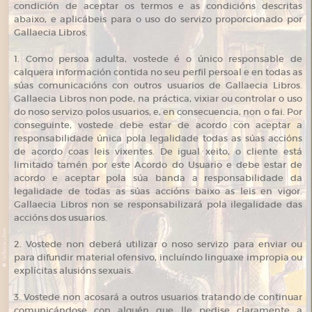
condición de aceptar os termos e as condicións descritas
abaixo, e aplicábeis para o uso do servizo proporcionado por
Gallaecia Libros.
1. Como persoa adulta, vostede é o único responsable de
calquera información contida no seu perfil persoal e en todas as
súas comunicacións con outros usuarios de Gallaecia Libros.
Gallaecia Libros non pode, na práctica, vixiar ou controlar o uso
do noso servizo polos usuarios, e, en consecuencia, non o fai. Por
conseguinte, vostede debe estar de acordo con aceptar a
responsabilidade única pola legalidade todas as súas accións
de acordo coas leis vixentes. De igual xeito, o cliente está
limitado tamén por este Acordo do Usuario e debe estar de
acordo e aceptar pola súa banda a responsabilidade da
legalidade de todas as súas accións baixo as leis en vigor.
Gallaecia Libros non se responsabilizará pola ilegalidade das
accións dos usuarios.
2. Vostede non deberá utilizar o noso servizo para enviar ou
para difundir material ofensivo, incluíndo linguaxe impropia ou
explícitas alusións sexuais.
3. Vostede non acosará a outros usuarios tratando de continuar
comunicándose con alguén que lle pedise claramente a