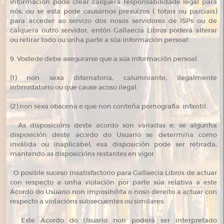
información pode crear calquera responsabilidade legal para
nós, ou se esta pode causarnos prexuízos ( totais ou parciais)
para acceder ao servizo dos nosos servidores de ISPs ou de
calquera outro servidor, entón Gallaecia Libros poderá alterar
ou retirar todo ou unha parte a súa información persoal.
9. Vostede debe asegurarse que a súa información persoal
(1) non sexa difamatoria, calumniante, ilegalmente
intimidatorio ou que cause acoso ilegal.
(2) non sexa obscena e que non conteña pornografía infantil.
As disposicións deste acordo son variadas e, se algunha
disposición deste acordo do Usuario se determina como
inválida ou inaplicábel, esa disposición pode ser retirada,
mantendo as disposicións restantes en vigor.
O posible suceso insatisfactorio para Gallaecia Libros de actuar
con respecto a unha violación por parte súa relativa a este
Acordo do Usuario non imposibilita o noso dereito a actuar con
respecto a violacións subsecuentes ou similares.
Este Acordo do Usuario non poderá ser interpretado