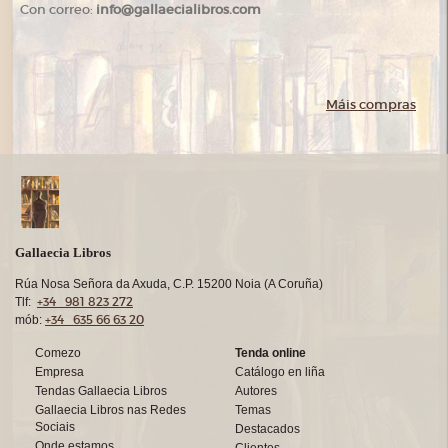
Con correo:
info@gallaecialibros.com
Máis compras
Gallaecia Libros
Rúa Nosa Señora da Axuda, C.P. 15200 Noia (A Coruña)
+34 981 823 272
Tlf:
+34 635 66 63 20
mób:
Comezo
Tenda online
Empresa
Catálogo en liña
Tendas Gallaecia Libros
Autores
Gallaecia Libros nas Redes
Temas
Sociais
Destacados
Onde estamos