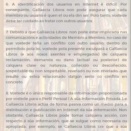
6. A identificación dos usuarios en Internet é difícil. Por
conseguinte, Gallaecia Libros non pode asegurar que cada
membro ou usuario é quen el ou ela din ser. Polo tanto, vostede
debe ter coidado ao tratar con outros usuarios.
7. Debido a que Gallaecia Libros non pode estar implicada nas
comunicacións e actividades de Membro a Membro, no caso de
que vostede teña un conflito con outro usuario, dentro do
permitido pola lei, vostede pola presente exculpará a Gallaecia
Libros (e aos nosos axentes e empregados) de calquera
reclamación, demanda ou dano (actual ou posterior) de
calquera clase ou natureza, coñecido ou descoñecido,
sospeitable ou non sospeitable, revelado ou non revelado, que
resulte ou estea relacionado dalgún xeito co conflito en
concreto.
8. Vostede é o único responsable da información proporcionada
por vostede para o Perfil Persoal ( A súa Información Privada ), e
Gallaecia Libros actúa de forma pasiva como un medio para a
distribución e publicación en Internet da súa información. Non
obstante, Gallaecia Libros pode tomar calquera acción, con
respecto á súa información, que se xulgue como necesaria ou
apropiada, por exemplo, se Gallaecia Libros cre que a súa