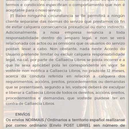
termos e condicións especifican o comportamento que non é
aceptable para o noso servizo.
(
f) Baixo ningunha circunstancia se lle permitirá a ningún
cliente separarse das normas do servizo que prestamos co fin
de evitar calquera consecuencia prexudicial ou dano indirecto.
Adicionalmente, a nosa empresa renuncia a toda
responsabilidade dentro do amparo legal, e non se verá
relacionada cos actos ou as omisións que os usuarios do servizo
poidan levar a cabo. Non obstante, nada neste Acordo do
Usuario pretende limitar ou excluír calquera responsabilidade
legal, na cal, por parte de Gallaecia Libros se poida incorrer e a
que lle sexa aplicábel pola lei correspondente en vigor. Se
vostede non notifica a Gallaecia Libros, no prazo de 12 meses,
acerca da conduta referida en relación a calquera dos
requirimentos, accións, preitos, procedementos ou demandas
que se presentasen, segundo a lei, vostede deberá de exculpar
e liberar a Gallaecia Libros de todos os dereitos, accións, preitos,
procedementos e demandas, que vostede puidese ter en
contra de Gallaecia Libros.
ENVÍOS
Os envíos NORMAIS / Ordinarios a territorio español realízanse
por correo ordinario (Envío POST LIBRIS), sen número de