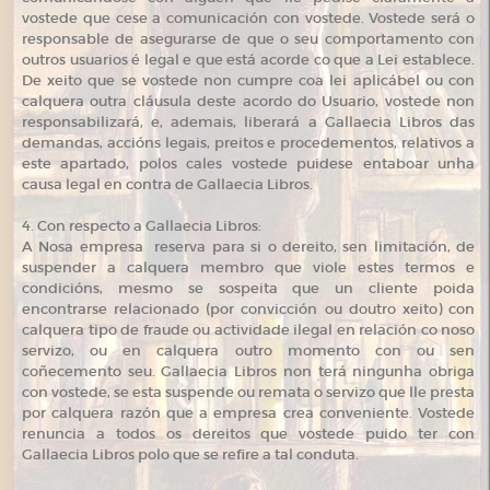
vostede que cese a comunicación con vostede. Vostede será o
responsable de asegurarse de que o seu comportamento con
outros usuarios é legal e que está acorde co que a Lei establece.
De xeito que se vostede non cumpre coa lei aplicábel ou con
calquera outra cláusula deste acordo do Usuario, vostede non
responsabilizará, e, ademais, liberará a Gallaecia Libros das
demandas, accións legais, preitos e procedementos, relativos a
este apartado, polos cales vostede puidese entaboar unha
causa legal en contra de Gallaecia Libros.
4. Con respecto a Gallaecia Libros:
A Nosa empresa reserva para si o dereito, sen limitación, de
suspender a calquera membro que viole estes termos e
condicións, mesmo se sospeita que un cliente poida
encontrarse relacionado (por convicción ou doutro xeito) con
calquera tipo de fraude ou actividade ilegal en relación co noso
servizo, ou en calquera outro momento con ou sen
coñecemento seu. Gallaecia Libros non terá ningunha obriga
con vostede, se esta suspende ou remata o servizo que lle presta
por calquera razón que a empresa crea conveniente. Vostede
renuncia a todos os dereitos que vostede puido ter con
Gallaecia Libros polo que se refire a tal conduta.