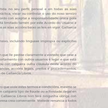
tida no seu perfil persoal e en todas as súas
ctica, vixiar ou controlar o uso do noso servizo
acordo con aceptar a responsabilidade única pola
 está limitado tamén por este Acordo do Usuario e
as súas accións baixo as leis en vigor. Gallaecia
nsivo, incluíndo linguaxe impropia ou explícitas
n que lle pedise claramente a vostede que cese a
rtamento con outros usuarios é legal e que está
ou con calquera outra cláusula deste acordo do
andas, accións legais, preitos e procedementos,
 de Gallaecia Libros.
ro que viole estes termos e condicións, mesmo se
n calquera tipo de fraude ou actividade ilegal en
 Gallaecia Libros non terá ningunha obriga con
presa crea conveniente. Vostede renuncia a todos