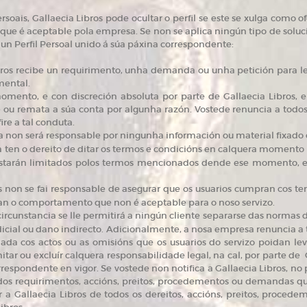
rsoais, Gallaecia Libros pode ocultar o perfil se este se xulga como 
ue é aceptable pola empresa. Se non se aplica ningún tipo de solución
un Perfil Persoal unido á súa páxina correspondente:
bros recibe un requirimento, unha demanda ou unha petición para l
mental.
ento, e con discreción absoluta por parte de Gallaecia Libros, e
 ou remata a súa conta por algunha razón. Vostede renuncia a todos 
ire a tal conduta.
 non será responsable por ningunha información ou material fixado ou
 ten o dereito de ditar os termos e condicións en calquera momento 
 estarán limitados polos termos mencionados dende ese momento, 
os non se fai responsable de asegurar que os usuarios cumpran cos te
can o comportamento que non é aceptable para o noso servizo.
circunstancia se lle permitirá a ningún cliente separarse das normas d
icial ou dano indirecto. Adicionalmente, a nosa empresa renuncia a 
nada cos actos ou as omisións que os usuarios do servizo poidan l
tar ou excluír calquera responsabilidade legal, na cal, por parte de G
orrespondente en vigor. Se vostede non notifica a Gallaecia Libros, no
 dos requirimentos, accións, preitos, procedementos ou demandas qu
ar a Gallaecia Libros de todos os dereitos, accións, preitos, proce