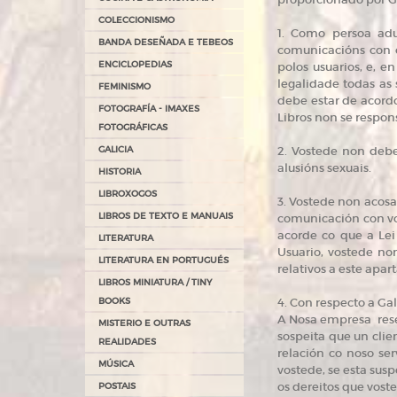
COLECCIONISMO
1. Como persoa adu
BANDA DESEÑADA E TEBEOS
comunicacións con ou
ENCICLOPEDIAS
polos usuarios, e, e
legalidade todas as 
FEMINISMO
debe estar de acordo
FOTOGRAFÍA - IMAXES
Libros non se respons
FOTOGRÁFICAS
GALICIA
2. Vostede non deber
alusións sexuais.
HISTORIA
LIBROXOGOS
3. Vostede non acosa
LIBROS DE TEXTO E MANUAIS
comunicación con vo
acorde co que a Lei
LITERATURA
Usuario, vostede no
LITERATURA EN PORTUGUÉS
relativos a este apa
LIBROS MINIATURA / TINY
BOOKS
4. Con respecto a Gal
A Nosa empresa reser
MISTERIO E OUTRAS
sospeita que un clie
REALIDADES
relación co noso se
MÚSICA
vostede, se esta sus
os dereitos que voste
POSTAIS