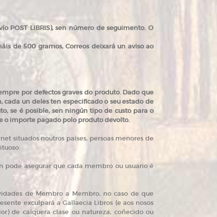
Envío POST LIBRIS), sen número de seguimento. O
áis de 500 gramos, Correos deixará un aviso ao
sempre por defectos graves do produto. Dado que
, cada un deles ten especificado o seu estado de
o, se é posible, sen ningún tipo de custo para o
lle o importe pagado polo produto devolto.
ternet situados noutros países, persoas menores de
ituoso.
s non pode asegurar que cada membro ou usuario é
tividades de Membro a Membro, no caso de que
resente exculpará a Gallaecia Libros (e aos nosos
r) de calquera clase ou natureza, coñecido ou