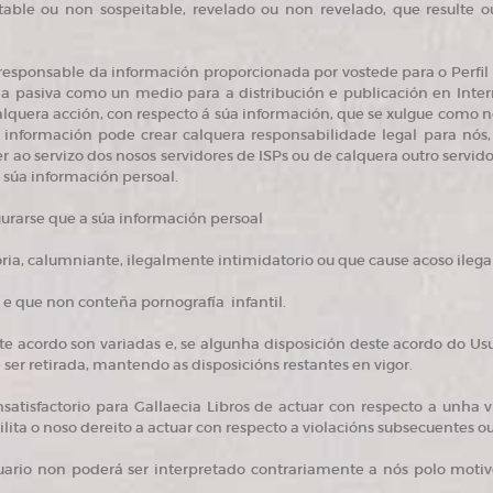
table ou non sospeitable, revelado ou non revelado, que resulte o
 responsable da información proporcionada por vostede para o Perfil P
ma pasiva como un medio para a distribución e publicación en Inter
lquera acción, con respecto á súa información, que se xulgue como n
a información pode crear calquera responsabilidade legal para nós, 
r ao servizo dos nosos servidores de ISPs ou de calquera outro servido
 súa información persoal.
urarse que a súa información persoal
oria, calumniante, ilegalmente intimidatorio ou que cause acoso ilegal
 e que non conteña pornografía infantil.
e acordo son variadas e, se algunha disposición deste acordo do Us
 ser retirada, mantendo as disposicións restantes en vigor.
atisfactorio para Gallaecia Libros de actuar con respecto a unha v
lita o noso dereito a actuar con respecto a violacións subsecuentes ou
rio non poderá ser interpretado contrariamente a nós polo motivo