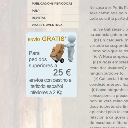
PUBLICACIÓNS PERIÓDICAS
No caso dos Perfís Pe
PULP
sexa cambiada polo q
REVISTAS
todo ou unha parte d
VIAXES E AVENTURA
(a) Se Gallaecia Li
ou axencia goberna
(b) En calquera mom
vostede se suspende
Libros polo que se ref
(
c) A Nosa empresa
(
d) A Nosa empresa
resto dos usuarios)
ningún outro xeito.
(
e) Gallaecia Libr
condicións especifi
(
f) Baixo ningunha 
consecuencia prexud
non se verá relacio
Usuario pretende limi
aplicábel pola lei c
relación a calquera
de exculpar e liber