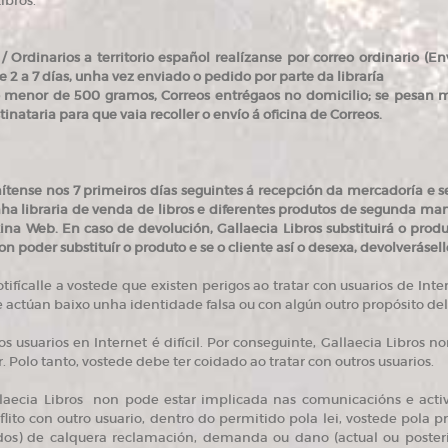
ibros.
 Ordinarios a territorio español realízanse por correo ordinario (
 2 a 7 días, unha vez enviado o pedido por parte da libraría
o menor de 500 gramos, Correos entrégaos no domicilio; se pesan m
tinataria para que vaia recoller o envío á oficina de Correos.
ítense nos 7 primeiros días seguintes á recepción da mercadoría e 
nha libraria de venda de libros e diferentes produtos de segunda man
na Web. En caso de devolución, Gallaecia Libros substituirá o produt
on poder substituír o produto e se o cliente así o desexa, devolveráse
otifícalle a vostede que existen perigos ao tratar con usuarios de In
 actúan baixo unha identidade falsa ou con algún outro propósito del
dos usuarios en Internet é difícil. Por conseguinte, Gallaecia Libro
r. Polo tanto, vostede debe ter coidado ao tratar con outros usuarios.
llaecia Libros non pode estar implicada nas comunicacións e ac
lito con outro usuario, dentro do permitido pola lei, vostede pola p
s) de calquera reclamación, demanda ou dano (actual ou posterio