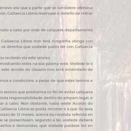
ofensivo ata que a parte que se considere ofensiva
, Gallaecia Libros resérvase o dereito de retirar
evalo a cabo por orde de calquera departamento
 Gallaecia Libros non terá ningunha obriga con
os dereitos que vostede puido ter con Gallaecia
 recibido vía este servizo.
mostrando estes na súa páxina web. Vostede (e o
e este acordo do Usuario non será emendado de
rmos e condicións, a pesar de que estes termos e
o servizo que prestamos co fin de evitar calquera
toda responsabilidade dentro do amparo legal, e
evar a cabo. Non obstante, nada neste Acordo do
allaecia Libros se poida incorrer e a que lle sexa
 prazo de 12 meses, acerca da conduta referida en
e se presentasen, segundo a lei, vostede deberá
dementos e demandas, que vostede puidese ter en