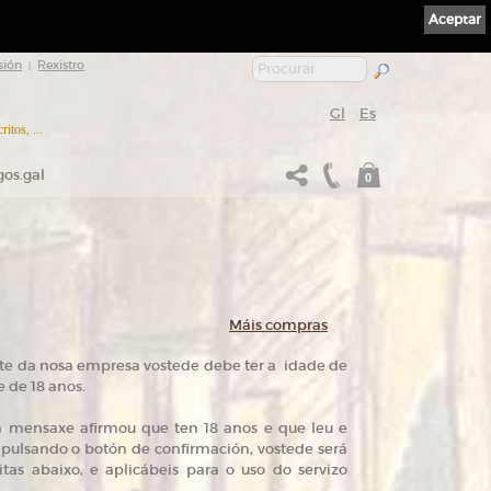
Aceptar
sión
Rexistro
|
Gl
Es
itos, ...
gos.gal
0
Máis compras
ente da nosa empresa vostede debe ter a idade de
e de 18 anos.
ha mensaxe afirmou que ten 18 anos e que leu e
e pulsando o botón de confirmación, vostede será
tas abaixo, e aplicábeis para o uso do servizo