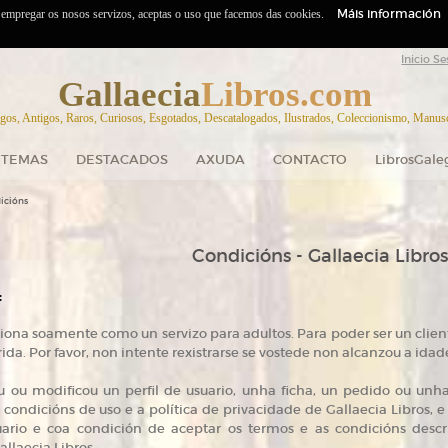
Máis información
o empregar os nosos servizos, aceptas o uso que facemos das cookies.
Inicio Se
Gallaecia
Libros.com
gos, Antigos, Raros, Curiosos, Esgotados, Descatalogados, Ilustrados, Coleccionismo, Manuscr
TEMAS
DESTACADOS
AXUDA
CONTACTO
LibrosGale
icións
Condicións - Gallaecia Libros
:
ciona soamente como un servizo para adultos. Para poder ser un cli
da. Por favor, non intente rexistrarse se vostede non alcanzou a idad
 ou modificou un perfil de usuario, unha ficha, un pedido ou un
condicións de uso e a política de privacidade de Gallaecia Libros, 
ario e coa condición de aceptar os termos e as condicións descri
llaecia Libros.