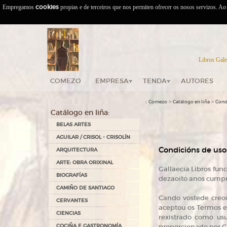
Empregamos
cookies
propias e de terceiros que nos permiten ofrecer os nosos servizos. A
Libros Gale
COMEZO
EMPRESA
TENDA
AUTORES
::
>
>
Comezo
Catálogo en liña
Cond
Catálogo en liña:
BELAS ARTES
AGUILAR / CRISOL - CRISOLÍN
Condicións de uso
ARQUITECTURA
ARTE: OBRA ORIXINAL
Gallaecia Libros fun
BIOGRAFÍAS
dezaoito anos cumpri
CAMIÑO DE SANTIAGO
Cando vostede creou
CERVANTES
aceptou os Termos e 
CIENCIAS
rexistrado como usu
COCIÑA E GASTRONOMÍA
proporcionado por Ga