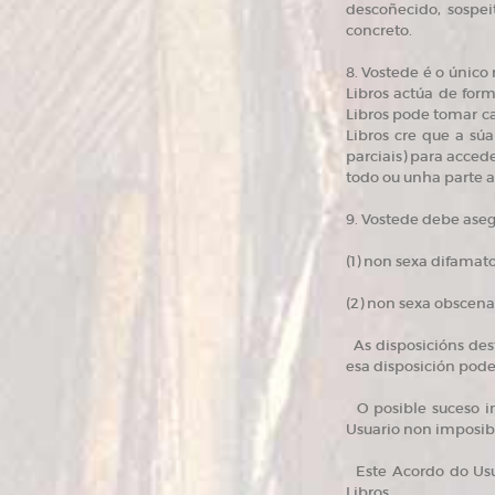
descoñecido, sospei
concreto.
8. Vostede é o único
Libros actúa de for
Libros pode tomar ca
Libros cre que a sú
parciais) para accede
todo ou unha parte a
9. Vostede debe aseg
(1) non sexa difamat
(2) non sexa obscena
As disposicións dest
esa disposición pode
O posible suceso ins
Usuario non imposibi
Este Acordo do Usua
Libros.