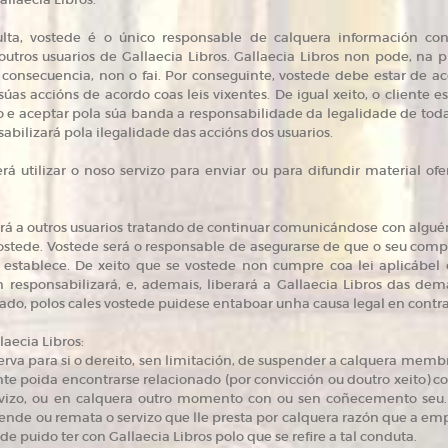
lta, vostede é o único responsable de calquera información con
tros usuarios de Gallaecia Libros. Gallaecia Libros non pode, na prá
n consecuencia, non o fai. Por conseguinte, vostede debe estar de 
súas accións de acordo coas leis vixentes. De igual xeito, o cliente
 e aceptar pola súa banda a responsabilidade da legalidade de todas 
abilizará pola ilegalidade das accións dos usuarios.
á utilizar o noso servizo para enviar ou para difundir material ofe
rá a outros usuarios tratando de continuar comunicándose con algué
stede. Vostede será o responsable de asegurarse de que o seu compo
 establece. De xeito que se vostede non cumpre coa lei aplicábel 
n responsabilizará, e, ademais, liberará a Gallaecia Libros das dem
rtado, polos cales vostede puidese entaboar unha causa legal en contra
laecia Libros:
va para si o dereito, sen limitación, de suspender a calquera memb
nte poida encontrarse relacionado (por convicción ou doutro xeito) co
rvizo, ou en calquera outro momento con ou sen coñecemento seu.
pende ou remata o servizo que lle presta por calquera razón que a em
de puido ter con Gallaecia Libros polo que se refire a tal conduta.