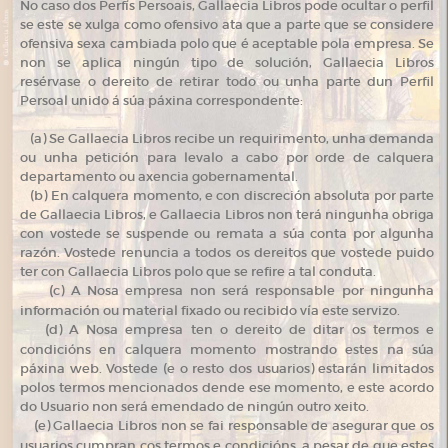
No caso dos Perfís Persoais, Gallaecia Libros pode ocultar o perfil
se este se xulga como ofensivo ata que a parte que se considere
ofensiva sexa cambiada polo que é aceptable pola empresa. Se
non se aplica ningún tipo de solución, Gallaecia Libros
resérvase o dereito de retirar todo ou unha parte dun Perfil
Persoal unido á súa páxina correspondente:
(a) Se Gallaecia Libros recibe un requirimento, unha demanda
ou unha petición para levalo a cabo por orde de calquera
departamento ou axencia gobernamental.
(b) En calquera momento, e con discreción absoluta por parte
de Gallaecia Libros, e Gallaecia Libros non terá ningunha obriga
con vostede se suspende ou remata a súa conta por algunha
razón. Vostede renuncia a todos os dereitos que vostede puido
ter con Gallaecia Libros polo que se refire a tal conduta.
(
c) A Nosa empresa non será responsable por ningunha
información ou material fixado ou recibido vía este servizo.
(
d) A Nosa empresa ten o dereito de ditar os termos e
condicións en calquera momento mostrando estes na súa
páxina web. Vostede (e o resto dos usuarios) estarán limitados
polos termos mencionados dende ese momento, e este acordo
do Usuario non será emendado de ningún outro xeito.
(
e) Gallaecia Libros non se fai responsable de asegurar que os
usuarios cumpran cos termos e condicións, a pesar de que estes