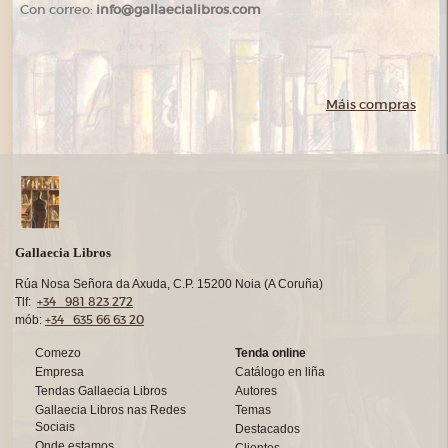
Con correo:
info@gallaecialibros.com
Máis compras
Gallaecia Libros
Rúa Nosa Señora da Axuda, C.P. 15200 Noia (A Coruña)
+34 981 823 272
Tlf:
+34 635 66 63 20
mób:
Comezo
Tenda online
Empresa
Catálogo en liña
Tendas Gallaecia Libros
Autores
Gallaecia Libros nas Redes
Temas
Sociais
Destacados
Onde estamos