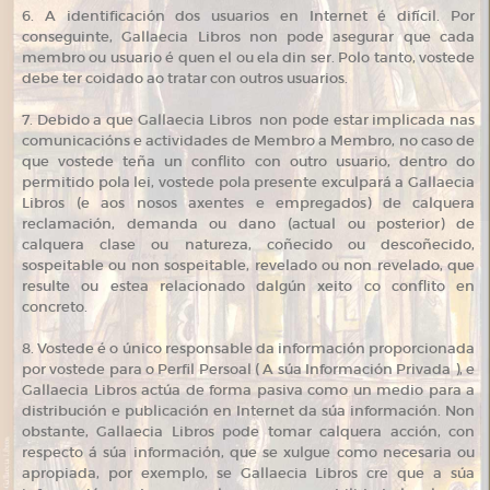
6. A identificación dos usuarios en Internet é difícil. Por
conseguinte, Gallaecia Libros non pode asegurar que cada
membro ou usuario é quen el ou ela din ser. Polo tanto, vostede
debe ter coidado ao tratar con outros usuarios.
7. Debido a que Gallaecia Libros non pode estar implicada nas
comunicacións e actividades de Membro a Membro, no caso de
que vostede teña un conflito con outro usuario, dentro do
permitido pola lei, vostede pola presente exculpará a Gallaecia
Libros (e aos nosos axentes e empregados) de calquera
reclamación, demanda ou dano (actual ou posterior) de
calquera clase ou natureza, coñecido ou descoñecido,
sospeitable ou non sospeitable, revelado ou non revelado, que
resulte ou estea relacionado dalgún xeito co conflito en
concreto.
8. Vostede é o único responsable da información proporcionada
por vostede para o Perfil Persoal ( A súa Información Privada ), e
Gallaecia Libros actúa de forma pasiva como un medio para a
distribución e publicación en Internet da súa información. Non
obstante, Gallaecia Libros pode tomar calquera acción, con
respecto á súa información, que se xulgue como necesaria ou
apropiada, por exemplo, se Gallaecia Libros cre que a súa