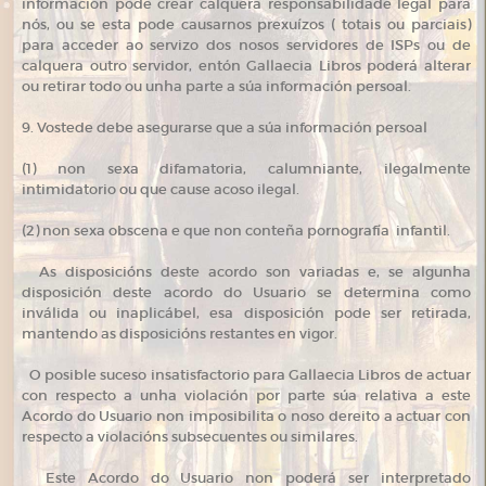
información pode crear calquera responsabilidade legal para
nós, ou se esta pode causarnos prexuízos ( totais ou parciais)
para acceder ao servizo dos nosos servidores de ISPs ou de
calquera outro servidor, entón Gallaecia Libros poderá alterar
ou retirar todo ou unha parte a súa información persoal.
9. Vostede debe asegurarse que a súa información persoal
(1) non sexa difamatoria, calumniante, ilegalmente
intimidatorio ou que cause acoso ilegal.
(2) non sexa obscena e que non conteña pornografía infantil.
As disposicións deste acordo son variadas e, se algunha
disposición deste acordo do Usuario se determina como
inválida ou inaplicábel, esa disposición pode ser retirada,
mantendo as disposicións restantes en vigor.
O posible suceso insatisfactorio para Gallaecia Libros de actuar
con respecto a unha violación por parte súa relativa a este
Acordo do Usuario non imposibilita o noso dereito a actuar con
respecto a violacións subsecuentes ou similares.
Este Acordo do Usuario non poderá ser interpretado