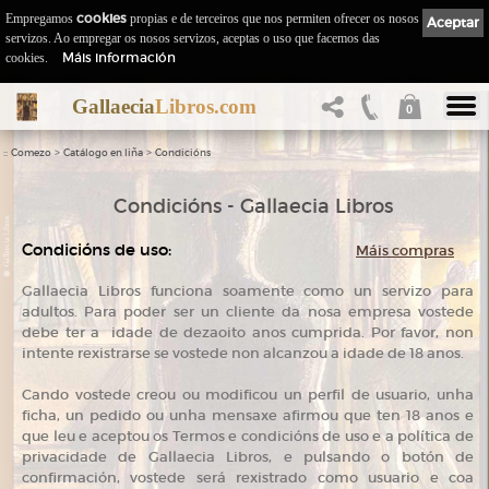
Empregamos
cookies
propias e de terceiros que nos permiten ofrecer os nosos
Aceptar
servizos. Ao empregar os nosos servizos, aceptas o uso que facemos das
Máis información
cookies.
Gallaecia
Libros.com
0
::
>
>
Comezo
Catálogo en liña
Condicións
Condicións - Gallaecia Libros
Condicións de uso:
Máis compras
Gallaecia Libros funciona soamente como un servizo para
adultos. Para poder ser un cliente da nosa empresa vostede
debe ter a idade de dezaoito anos cumprida. Por favor, non
intente rexistrarse se vostede non alcanzou a idade de 18 anos.
Cando vostede creou ou modificou un perfil de usuario, unha
ficha, un pedido ou unha mensaxe afirmou que ten 18 anos e
que leu e aceptou os Termos e condicións de uso e a política de
privacidade de Gallaecia Libros, e pulsando o botón de
confirmación, vostede será rexistrado como usuario e coa