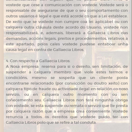
vostede que cese a comunicación con vostede. Vostede será o
responsable de asegurarse de que o seu comportamento con
outros usuarios é legal e que está acorde co que a Lei establece.
De xeito que se vostede non cumpre coa lei aplicábel ou con
calquera outra cláusula deste acordo do Usuario, vostede non
responsabilizará, e, ademais, liberará a Gallaecia Libros das
demandas, accións legais, preitos e procedementos, relativos a
este apartado, polos cales vostede puidese entaboar unha
causa legal en contra de Gallaecia Libros.
4. Con respecto a Gallaecia Libros:
A Nosa empresa reserva para si o dereito, sen limitación, de
suspender a calquera membro que viole estes termos e
condicións, mesmo se sospeita que un cliente poida
encontrarse relacionado (por convicción ou doutro xeito) con
calquera tipo de fraude ou actividade ilegal en relación co noso
servizo, ou en calquera outro momento con ou sen
coñecemento seu. Gallaecia Libros non terá ningunha obriga
con vostede, se esta suspende ou remata o servizo que lle presta
por calquera razón que a empresa crea conveniente. Vostede
renuncia a todos os dereitos que vostede puido ter con
Gallaecia Libros polo que se refire a tal conduta.