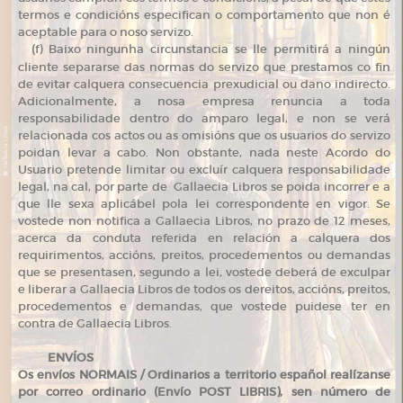
termos e condicións especifican o comportamento que non é
aceptable para o noso servizo.
(
f) Baixo ningunha circunstancia se lle permitirá a ningún
cliente separarse das normas do servizo que prestamos co fin
de evitar calquera consecuencia prexudicial ou dano indirecto.
Adicionalmente, a nosa empresa renuncia a toda
responsabilidade dentro do amparo legal, e non se verá
relacionada cos actos ou as omisións que os usuarios do servizo
poidan levar a cabo. Non obstante, nada neste Acordo do
Usuario pretende limitar ou excluír calquera responsabilidade
legal, na cal, por parte de Gallaecia Libros se poida incorrer e a
que lle sexa aplicábel pola lei correspondente en vigor. Se
vostede non notifica a Gallaecia Libros, no prazo de 12 meses,
acerca da conduta referida en relación a calquera dos
requirimentos, accións, preitos, procedementos ou demandas
que se presentasen, segundo a lei, vostede deberá de exculpar
e liberar a Gallaecia Libros de todos os dereitos, accións, preitos,
procedementos e demandas, que vostede puidese ter en
contra de Gallaecia Libros.
ENVÍOS
Os envíos NORMAIS / Ordinarios a territorio español realízanse
por correo ordinario (Envío POST LIBRIS), sen número de