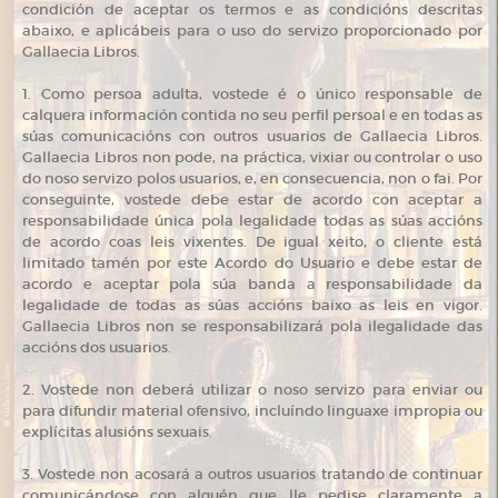
condición de aceptar os termos e as condicións descritas
abaixo, e aplicábeis para o uso do servizo proporcionado por
Gallaecia Libros.
1. Como persoa adulta, vostede é o único responsable de
calquera información contida no seu perfil persoal e en todas as
súas comunicacións con outros usuarios de Gallaecia Libros.
Gallaecia Libros non pode, na práctica, vixiar ou controlar o uso
do noso servizo polos usuarios, e, en consecuencia, non o fai. Por
conseguinte, vostede debe estar de acordo con aceptar a
responsabilidade única pola legalidade todas as súas accións
de acordo coas leis vixentes. De igual xeito, o cliente está
limitado tamén por este Acordo do Usuario e debe estar de
acordo e aceptar pola súa banda a responsabilidade da
legalidade de todas as súas accións baixo as leis en vigor.
Gallaecia Libros non se responsabilizará pola ilegalidade das
accións dos usuarios.
2. Vostede non deberá utilizar o noso servizo para enviar ou
para difundir material ofensivo, incluíndo linguaxe impropia ou
explícitas alusións sexuais.
3. Vostede non acosará a outros usuarios tratando de continuar
comunicándose con alguén que lle pedise claramente a