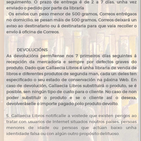
seguimento. O prazo de entrega é de 2 a 7 días, unha vez
enviado o pedido por parte da libraría
. Os envíos cun peso menor de 500 gramos, Correos entrégaos
no domicilio; se pesan máis de 500 gramos, Correos deixará un
aviso ao destinatario ou á destinataria para que vaia recoller o
envío á oficina de Correos.
DEVOLUCIÓNS
As devolucións permítense nos 7 primeiros días seguintes á
recepción da mercadoría e sempre por defectos graves do
produto. Dado que Gallaecia Libros é unha libraria de venda de
libros e diferentes produtos de segunda man, cada un deles ten
especificado o seu estado de conservación na páxina Web. En
caso de devolución, Gallaecia Libros substituirá o produto, se é
posible, sen ningún tipo de custo para o cliente. No caso de non
poder substituír o produto e se o cliente así o desexa,
devolveráselle o importe pagado polo produto devolto.
5. Gallaecia Libros notifícalle a vostede que existen perigos ao
tratar con usuarios de Internet situados noutros países, persoas
menores de idade ou persoas que actúan baixo unha
identidade falsa ou con algún outro propósito delituoso.