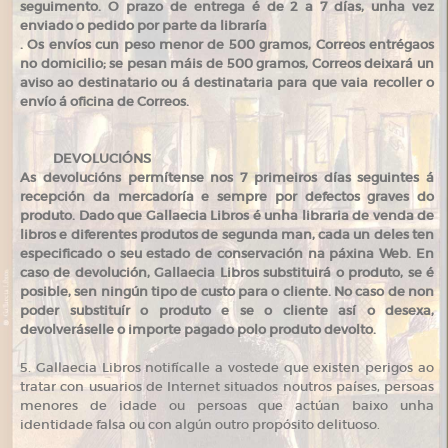
seguimento. O prazo de entrega é de 2 a 7 días, unha vez
enviado o pedido por parte da libraría
. Os envíos cun peso menor de 500 gramos, Correos entrégaos
no domicilio; se pesan máis de 500 gramos, Correos deixará un
aviso ao destinatario ou á destinataria para que vaia recoller o
envío á oficina de Correos.
DEVOLUCIÓNS
As devolucións permítense nos 7 primeiros días seguintes á
recepción da mercadoría e sempre por defectos graves do
produto. Dado que Gallaecia Libros é unha libraria de venda de
libros e diferentes produtos de segunda man, cada un deles ten
especificado o seu estado de conservación na páxina Web. En
caso de devolución, Gallaecia Libros substituirá o produto, se é
posible, sen ningún tipo de custo para o cliente. No caso de non
poder substituír o produto e se o cliente así o desexa,
devolveráselle o importe pagado polo produto devolto.
5. Gallaecia Libros notifícalle a vostede que existen perigos ao
tratar con usuarios de Internet situados noutros países, persoas
menores de idade ou persoas que actúan baixo unha
identidade falsa ou con algún outro propósito delituoso.