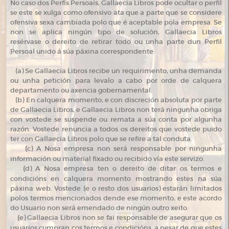
No caso dos Perfís Persoais, Gallaecia Libros pode ocultar o perfil
se este se xulga como ofensivo ata que a parte que se considere
ofensiva sexa cambiada polo que é aceptable pola empresa. Se
non se aplica ningún tipo de solución, Gallaecia Libros
resérvase o dereito de retirar todo ou unha parte dun Perfil
Persoal unido á súa páxina correspondente:
(a) Se Gallaecia Libros recibe un requirimento, unha demanda
ou unha petición para levalo a cabo por orde de calquera
departamento ou axencia gobernamental.
(b) En calquera momento, e con discreción absoluta por parte
de Gallaecia Libros, e Gallaecia Libros non terá ningunha obriga
con vostede se suspende ou remata a súa conta por algunha
razón. Vostede renuncia a todos os dereitos que vostede puido
ter con Gallaecia Libros polo que se refire a tal conduta.
(
c) A Nosa empresa non será responsable por ningunha
información ou material fixado ou recibido vía este servizo.
(
d) A Nosa empresa ten o dereito de ditar os termos e
condicións en calquera momento mostrando estes na súa
páxina web. Vostede (e o resto dos usuarios) estarán limitados
polos termos mencionados dende ese momento, e este acordo
do Usuario non será emendado de ningún outro xeito.
(
e) Gallaecia Libros non se fai responsable de asegurar que os
usuarios cumpran cos termos e condicións, a pesar de que estes