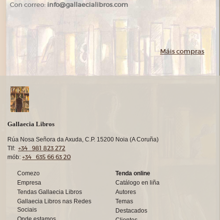
Con correo:
info@gallaecialibros.com
Máis compras
Gallaecia Libros
Rúa Nosa Señora da Axuda, C.P. 15200 Noia (A Coruña)
+34 981 823 272
Tlf:
+34 635 66 63 20
mób:
Comezo
Tenda online
Empresa
Catálogo en liña
Tendas Gallaecia Libros
Autores
Gallaecia Libros nas Redes
Temas
Sociais
Destacados
Onde estamos