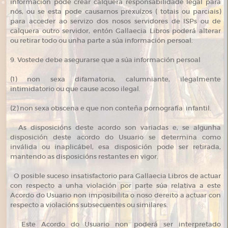
información pode crear calquera responsabilidade legal para
nós, ou se esta pode causarnos prexuízos ( totais ou parciais)
para acceder ao servizo dos nosos servidores de ISPs ou de
calquera outro servidor, entón Gallaecia Libros poderá alterar
ou retirar todo ou unha parte a súa información persoal.
9. Vostede debe asegurarse que a súa información persoal
(1) non sexa difamatoria, calumniante, ilegalmente
intimidatorio ou que cause acoso ilegal.
(2) non sexa obscena e que non conteña pornografía infantil.
As disposicións deste acordo son variadas e, se algunha
disposición deste acordo do Usuario se determina como
inválida ou inaplicábel, esa disposición pode ser retirada,
mantendo as disposicións restantes en vigor.
O posible suceso insatisfactorio para Gallaecia Libros de actuar
con respecto a unha violación por parte súa relativa a este
Acordo do Usuario non imposibilita o noso dereito a actuar con
respecto a violacións subsecuentes ou similares.
Este Acordo do Usuario non poderá ser interpretado