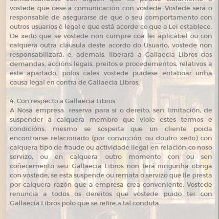
vostede que cese a comunicación con vostede. Vostede será o
responsable de asegurarse de que o seu comportamento con
outros usuarios é legal e que está acorde co que a Lei establece.
De xeito que se vostede non cumpre coa lei aplicábel ou con
calquera outra cláusula deste acordo do Usuario, vostede non
responsabilizará, e, ademais, liberará a Gallaecia Libros das
demandas, accións legais, preitos e procedementos, relativos a
este apartado, polos cales vostede puidese entaboar unha
causa legal en contra de Gallaecia Libros.
4. Con respecto a Gallaecia Libros:
A Nosa empresa reserva para si o dereito, sen limitación, de
suspender a calquera membro que viole estes termos e
condicións, mesmo se sospeita que un cliente poida
encontrarse relacionado (por convicción ou doutro xeito) con
calquera tipo de fraude ou actividade ilegal en relación co noso
servizo, ou en calquera outro momento con ou sen
coñecemento seu. Gallaecia Libros non terá ningunha obriga
con vostede, se esta suspende ou remata o servizo que lle presta
por calquera razón que a empresa crea conveniente. Vostede
renuncia a todos os dereitos que vostede puido ter con
Gallaecia Libros polo que se refire a tal conduta.