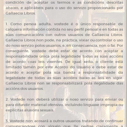
condición de aceptar os termos e as condicións descritas
abaixo, e aplicábeis para o uso do servizo proporcionado por
Gallaecia Libros.
1. Como persoa adulta, vostede é o único responsable de
calquera información contida no seu perfil persoal e en todas as
súas comunicacións con outros usuarios de Gallaecia Libros.
Gallaecia Libros non pode, na práctica, vixiar ou controlar o uso
do noso servizo polos usuarios, e, en consecuencia, non o fai. Por
conseguinte, vostede debe estar de acordo con aceptar a
responsabilidade única pola legalidade todas as súas accións
de acordo coas leis vixentes. De igual xeito, o cliente está
limitado tamén por este Acordo do Usuario e debe estar de
acordo e aceptar pola súa banda a responsabilidade da
legalidade de todas as súas accións baixo as leis en vigor.
Gallaecia Libros non se responsabilizará pola ilegalidade das
accións dos usuarios.
2. Vostede non deberá utilizar o noso servizo para enviar ou
para difundir material ofensivo, incluíndo linguaxe impropia ou
explícitas alusións sexuais.
3. Vostede non acosará a outros usuarios tratando de continuar
comunicándose con alguén que lle pedise claramente a