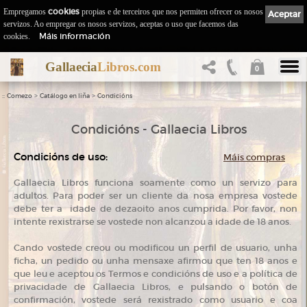
Empregamos
cookies
propias e de terceiros que nos permiten ofrecer os nosos
Aceptar
servizos. Ao empregar os nosos servizos, aceptas o uso que facemos das
Máis información
cookies.
Gallaecia
Libros.com
0
::
>
>
Comezo
Catálogo en liña
Condicións
Condicións - Gallaecia Libros
Condicións de uso:
Máis compras
Gallaecia Libros funciona soamente como un servizo para
adultos. Para poder ser un cliente da nosa empresa vostede
debe ter a idade de dezaoito anos cumprida. Por favor, non
intente rexistrarse se vostede non alcanzou a idade de 18 anos.
Cando vostede creou ou modificou un perfil de usuario, unha
ficha, un pedido ou unha mensaxe afirmou que ten 18 anos e
que leu e aceptou os Termos e condicións de uso e a política de
privacidade de Gallaecia Libros, e pulsando o botón de
confirmación, vostede será rexistrado como usuario e coa