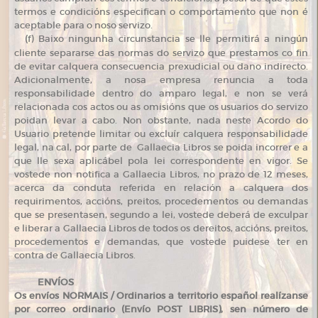
termos e condicións especifican o comportamento que non é
aceptable para o noso servizo.
(
f) Baixo ningunha circunstancia se lle permitirá a ningún
cliente separarse das normas do servizo que prestamos co fin
de evitar calquera consecuencia prexudicial ou dano indirecto.
Adicionalmente, a nosa empresa renuncia a toda
responsabilidade dentro do amparo legal, e non se verá
relacionada cos actos ou as omisións que os usuarios do servizo
poidan levar a cabo. Non obstante, nada neste Acordo do
Usuario pretende limitar ou excluír calquera responsabilidade
legal, na cal, por parte de Gallaecia Libros se poida incorrer e a
que lle sexa aplicábel pola lei correspondente en vigor. Se
vostede non notifica a Gallaecia Libros, no prazo de 12 meses,
acerca da conduta referida en relación a calquera dos
requirimentos, accións, preitos, procedementos ou demandas
que se presentasen, segundo a lei, vostede deberá de exculpar
e liberar a Gallaecia Libros de todos os dereitos, accións, preitos,
procedementos e demandas, que vostede puidese ter en
contra de Gallaecia Libros.
ENVÍOS
Os envíos NORMAIS / Ordinarios a territorio español realízanse
por correo ordinario (Envío POST LIBRIS), sen número de