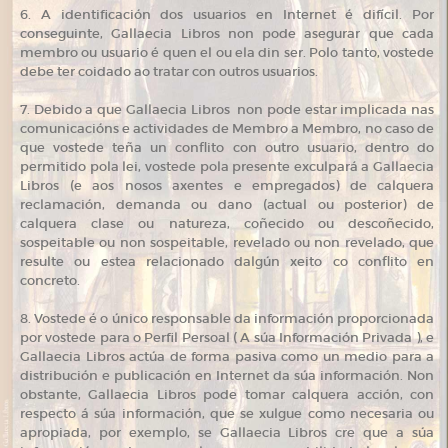
6. A identificación dos usuarios en Internet é difícil. Por
conseguinte, Gallaecia Libros non pode asegurar que cada
membro ou usuario é quen el ou ela din ser. Polo tanto, vostede
debe ter coidado ao tratar con outros usuarios.
7. Debido a que Gallaecia Libros non pode estar implicada nas
comunicacións e actividades de Membro a Membro, no caso de
que vostede teña un conflito con outro usuario, dentro do
permitido pola lei, vostede pola presente exculpará a Gallaecia
Libros (e aos nosos axentes e empregados) de calquera
reclamación, demanda ou dano (actual ou posterior) de
calquera clase ou natureza, coñecido ou descoñecido,
sospeitable ou non sospeitable, revelado ou non revelado, que
resulte ou estea relacionado dalgún xeito co conflito en
concreto.
8. Vostede é o único responsable da información proporcionada
por vostede para o Perfil Persoal ( A súa Información Privada ), e
Gallaecia Libros actúa de forma pasiva como un medio para a
distribución e publicación en Internet da súa información. Non
obstante, Gallaecia Libros pode tomar calquera acción, con
respecto á súa información, que se xulgue como necesaria ou
apropiada, por exemplo, se Gallaecia Libros cre que a súa