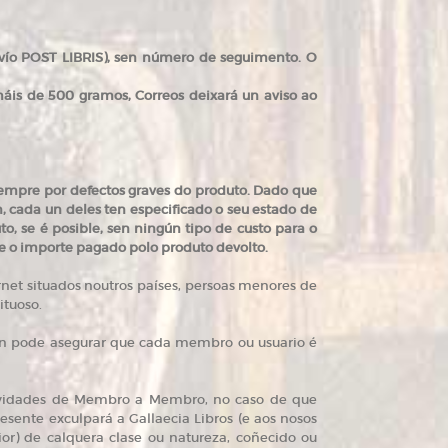
Envío POST LIBRIS), sen número de seguimento. O
áis de 500 gramos, Correos deixará un aviso ao
sempre por defectos graves do produto. Dado que
, cada un deles ten especificado o seu estado de
o, se é posible, sen ningún tipo de custo para o
lle o importe pagado polo produto devolto.
ternet situados noutros países, persoas menores de
ituoso.
s non pode asegurar que cada membro ou usuario é
tividades de Membro a Membro, no caso de que
resente exculpará a Gallaecia Libros (e aos nosos
r) de calquera clase ou natureza, coñecido ou