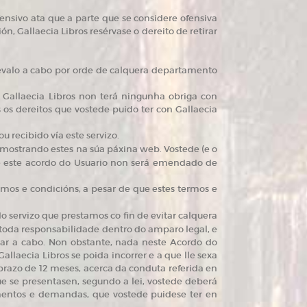
ofensivo ata que a parte que se considere ofensiva
, Gallaecia Libros resérvase o dereito de retirar
evalo a cabo por orde de calquera departamento
 Gallaecia Libros non terá ningunha obriga con
os dereitos que vostede puido ter con Gallaecia
 recibido vía este servizo.
mostrando estes na súa páxina web. Vostede (e o
e este acordo do Usuario non será emendado de
rmos e condicións, a pesar de que estes termos e
o servizo que prestamos co fin de evitar calquera
toda responsabilidade dentro do amparo legal, e
evar a cabo. Non obstante, nada neste Acordo do
allaecia Libros se poida incorrer e a que lle sexa
 prazo de 12 meses, acerca da conduta referida en
e se presentasen, segundo a lei, vostede deberá
dementos e demandas, que vostede puidese ter en