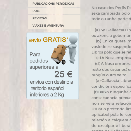
PUBLICACIÓNS PERIÓDICAS
No caso dos Perfís Pe
PULP
sexa cambiada polo q
REVISTAS
todo ou unha parte d
VIAXES E AVENTURA
(a) Se Gallaecia Li
ou axencia goberna
(b) En calquera mom
vostede se suspende
Libros polo que se ref
(
c) A Nosa empresa
(
d) A Nosa empresa
resto dos usuarios)
ningún outro xeito.
(
e) Gallaecia Libr
condicións especifi
(
f) Baixo ningunha 
consecuencia prexud
non se verá relacio
Usuario pretende limi
aplicábel pola lei c
relación a calquera
de exculpar e liber