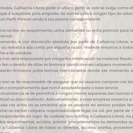
rsoais, Gallaecia Libros pode ocultar o perfil se este se xulga como 
ue é aceptable pola empresa. Se non se aplica ningún tipo de solución
un Perfil Persoal unido á súa páxina correspondente:
bros recibe un requirimento, unha demanda ou unha petición para l
mental.
ento, e con discreción absoluta por parte de Gallaecia Libros, e
 ou remata a súa conta por algunha razón. Vostede renuncia a todos 
ire a tal conduta.
 non será responsable por ningunha información ou material fixado ou
 ten o dereito de ditar os termos e condicións en calquera momento 
 estarán limitados polos termos mencionados dende ese momento, 
os non se fai responsable de asegurar que os usuarios cumpran cos te
can o comportamento que non é aceptable para o noso servizo.
circunstancia se lle permitirá a ningún cliente separarse das normas d
icial ou dano indirecto. Adicionalmente, a nosa empresa renuncia a 
nada cos actos ou as omisións que os usuarios do servizo poidan l
tar ou excluír calquera responsabilidade legal, na cal, por parte de G
orrespondente en vigor. Se vostede non notifica a Gallaecia Libros, no
 dos requirimentos, accións, preitos, procedementos ou demandas qu
ar a Gallaecia Libros de todos os dereitos, accións, preitos, proce