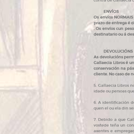
contra de Gallaecia L
ENVÍOS
Os envíos NORMAIS /
prazo de entrega é de
. Os envíos cun pes
destinatario ou á des
DEVOLUCIÓNS
As devolucións perm
Gallaecia Libros é u
conservación na páxi
cliente. No caso de n
5. Gallaecia Libros n
idade ou persoas que
6. A identificación 
quen el ou ela din se
7. Debido a que Ga
vostede teña un conf
axentes e empregado