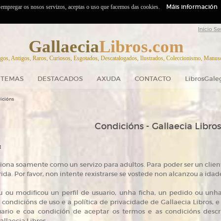
Máis información
o empregar os nosos servizos, aceptas o uso que facemos das cookies.
Inicio Se
Gallaecia
Libros.com
gos, Antigos, Raros, Curiosos, Esgotados, Descatalogados, Ilustrados, Coleccionismo, Manuscr
TEMAS
DESTACADOS
AXUDA
CONTACTO
LibrosGale
icións
Condicións - Gallaecia Libros
:
ciona soamente como un servizo para adultos. Para poder ser un cli
da. Por favor, non intente rexistrarse se vostede non alcanzou a idad
 ou modificou un perfil de usuario, unha ficha, un pedido ou un
condicións de uso e a política de privacidade de Gallaecia Libros, 
ario e coa condición de aceptar os termos e as condicións descri
llaecia Libros.