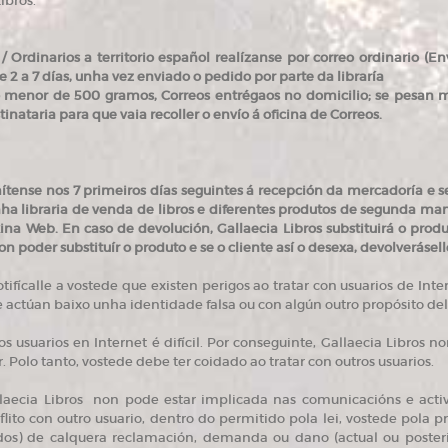
ibros.
 Ordinarios a territorio español realízanse por correo ordinario (
 2 a 7 días, unha vez enviado o pedido por parte da libraría
o menor de 500 gramos, Correos entrégaos no domicilio; se pesan m
tinataria para que vaia recoller o envío á oficina de Correos.
ítense nos 7 primeiros días seguintes á recepción da mercadoría e 
nha libraria de venda de libros e diferentes produtos de segunda man
na Web. En caso de devolución, Gallaecia Libros substituirá o produt
on poder substituír o produto e se o cliente así o desexa, devolveráse
otifícalle a vostede que existen perigos ao tratar con usuarios de In
 actúan baixo unha identidade falsa ou con algún outro propósito del
dos usuarios en Internet é difícil. Por conseguinte, Gallaecia Libro
r. Polo tanto, vostede debe ter coidado ao tratar con outros usuarios.
llaecia Libros non pode estar implicada nas comunicacións e ac
lito con outro usuario, dentro do permitido pola lei, vostede pola p
s) de calquera reclamación, demanda ou dano (actual ou posterio