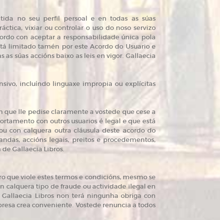
tida no seu perfil persoal e en todas as súas
ctica, vixiar ou controlar o uso do noso servizo
acordo con aceptar a responsabilidade única pola
 está limitado tamén por este Acordo do Usuario e
as súas accións baixo as leis en vigor. Gallaecia
nsivo, incluíndo linguaxe impropia ou explícitas
n que lle pedise claramente a vostede que cese a
rtamento con outros usuarios é legal e que está
ou con calquera outra cláusula deste acordo do
andas, accións legais, preitos e procedementos,
 de Gallaecia Libros.
ro que viole estes termos e condicións, mesmo se
n calquera tipo de fraude ou actividade ilegal en
 Gallaecia Libros non terá ningunha obriga con
presa crea conveniente. Vostede renuncia a todos