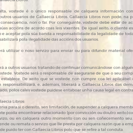
lta, vostede é o único responsable de calquera información con
tros usuarios de Gallaecia Libros. Gallaecia Libros non pode, na prá
n consecuencia, non o fai. Por conseguinte, vostede debe estar de 
súas accións de acordo coas leis vixentes. De igual xeito, o cliente
 e aceptar pola súa banda a responsabilidade da legalidade de todas 
abilizará pola ilegalidade das accións dos usuarios.
á utilizar o noso servizo para enviar ou para difundir material ofe
rá a outros usuarios tratando de continuar comunicándose con algué
stede. Vostede será o responsable de asegurarse de que o seu compo
 establece. De xeito que se vostede non cumpre coa lei aplicábel 
n responsabilizará, e, ademais, liberará a Gallaecia Libros das dem
rtado, polos cales vostede puidese entaboar unha causa legal en contra
laecia Libros:
va para si o dereito, sen limitación, de suspender a calquera memb
nte poida encontrarse relacionado (por convicción ou doutro xeito) co
rvizo, ou en calquera outro momento con ou sen coñecemento seu.
pende ou remata o servizo que lle presta por calquera razón que a em
de puido ter con Gallaecia Libros polo que se refire a tal conduta.