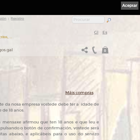
Aceptar
sión
Rexistro
|
Gl
Es
itos, ...
gos.gal
0
Máis compras
ente da nosa empresa vostede debe ter a idade de
e de 18 anos.
ha mensaxe afirmou que ten 18 anos e que leu e
e pulsando o botón de confirmación, vostede será
tas abaixo, e aplicábeis para o uso do servizo