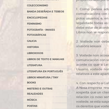
COLECCIONISMO
1. Como persoa adu
BANDA DESEÑADA E TEBEOS
comunicacións con ou
ENCICLOPEDIAS
polos usuarios, e, e
legalidade todas as 
FEMINISMO
debe estar de acordo
FOTOGRAFÍA - IMAXES
Libros non se respons
FOTOGRÁFICAS
GALICIA
2. Vostede non deber
alusións sexuais.
HISTORIA
LIBROXOGOS
3. Vostede non acosa
LIBROS DE TEXTO E MANUAIS
comunicación con vo
acorde co que a Lei
LITERATURA
Usuario, vostede no
LITERATURA EN PORTUGUÉS
relativos a este apa
LIBROS MINIATURA / TINY
BOOKS
4. Con respecto a Gal
A Nosa empresa reser
MISTERIO E OUTRAS
sospeita que un clie
REALIDADES
relación co noso se
MÚSICA
vostede, se esta sus
os dereitos que voste
POSTAIS