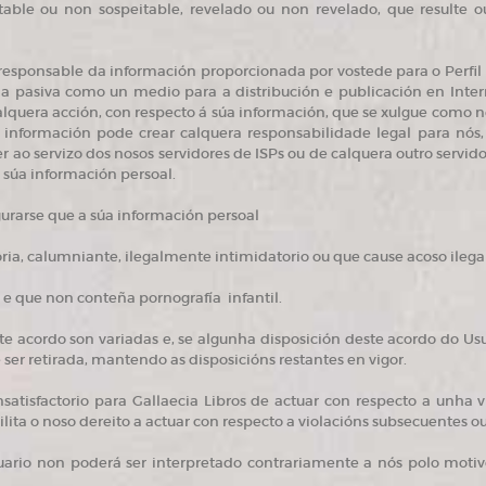
table ou non sospeitable, revelado ou non revelado, que resulte o
 responsable da información proporcionada por vostede para o Perfil P
ma pasiva como un medio para a distribución e publicación en Inter
lquera acción, con respecto á súa información, que se xulgue como n
a información pode crear calquera responsabilidade legal para nós, 
r ao servizo dos nosos servidores de ISPs ou de calquera outro servido
 súa información persoal.
urarse que a súa información persoal
oria, calumniante, ilegalmente intimidatorio ou que cause acoso ilegal
 e que non conteña pornografía infantil.
e acordo son variadas e, se algunha disposición deste acordo do Us
 ser retirada, mantendo as disposicións restantes en vigor.
atisfactorio para Gallaecia Libros de actuar con respecto a unha v
lita o noso dereito a actuar con respecto a violacións subsecuentes ou
rio non poderá ser interpretado contrariamente a nós polo motivo