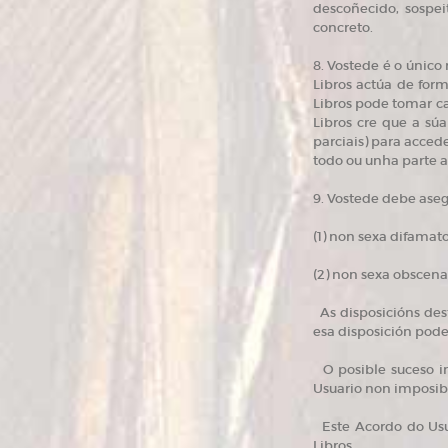
descoñecido, sospei
concreto.
8. Vostede é o único
Libros actúa de for
Libros pode tomar ca
Libros cre que a sú
parciais) para accede
todo ou unha parte a
9. Vostede debe aseg
(1) non sexa difamat
(2) non sexa obscena
As disposicións dest
esa disposición pode
O posible suceso ins
Usuario non imposibi
Este Acordo do Usua
Libros.