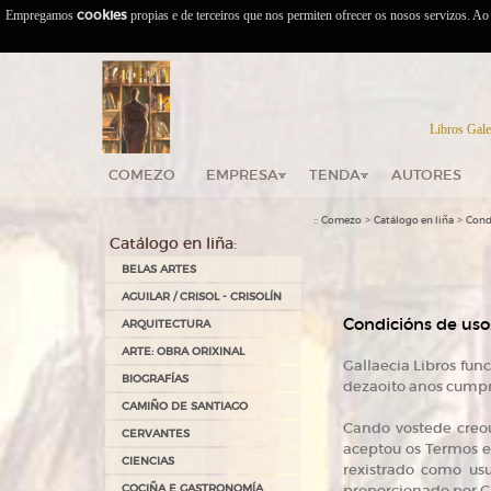
Empregamos
cookies
propias e de terceiros que nos permiten ofrecer os nosos servizos. A
Libros Gale
COMEZO
EMPRESA
TENDA
AUTORES
::
>
>
Comezo
Catálogo en liña
Cond
Catálogo en liña:
BELAS ARTES
AGUILAR / CRISOL - CRISOLÍN
Condicións de uso
ARQUITECTURA
ARTE: OBRA ORIXINAL
Gallaecia Libros fun
BIOGRAFÍAS
dezaoito anos cumpri
CAMIÑO DE SANTIAGO
Cando vostede creou
CERVANTES
aceptou os Termos e 
CIENCIAS
rexistrado como usu
COCIÑA E GASTRONOMÍA
proporcionado por Ga