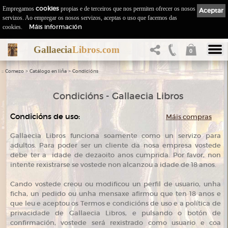
Empregamos
cookies
propias e de terceiros que nos permiten ofrecer os nosos
Aceptar
servizos. Ao empregar os nosos servizos, aceptas o uso que facemos das
Máis información
cookies.
Gallaecia
Libros.com
0
::
>
>
Comezo
Catálogo en liña
Condicións
Condicións - Gallaecia Libros
Condicións de uso:
Máis compras
Gallaecia Libros funciona soamente como un servizo para
adultos. Para poder ser un cliente da nosa empresa vostede
debe ter a idade de dezaoito anos cumprida. Por favor, non
intente rexistrarse se vostede non alcanzou a idade de 18 anos.
Cando vostede creou ou modificou un perfil de usuario, unha
ficha, un pedido ou unha mensaxe afirmou que ten 18 anos e
que leu e aceptou os Termos e condicións de uso e a política de
privacidade de Gallaecia Libros, e pulsando o botón de
confirmación, vostede será rexistrado como usuario e coa