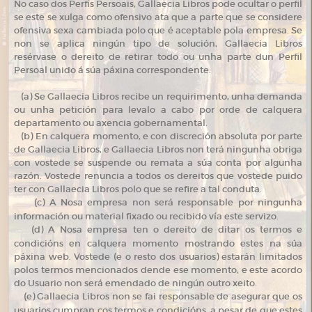
No caso dos Perfís Persoais, Gallaecia Libros pode ocultar o perfil
se este se xulga como ofensivo ata que a parte que se considere
ofensiva sexa cambiada polo que é aceptable pola empresa. Se
non se aplica ningún tipo de solución, Gallaecia Libros
resérvase o dereito de retirar todo ou unha parte dun Perfil
Persoal unido á súa páxina correspondente:
(a) Se Gallaecia Libros recibe un requirimento, unha demanda
ou unha petición para levalo a cabo por orde de calquera
departamento ou axencia gobernamental.
(b) En calquera momento, e con discreción absoluta por parte
de Gallaecia Libros, e Gallaecia Libros non terá ningunha obriga
con vostede se suspende ou remata a súa conta por algunha
razón. Vostede renuncia a todos os dereitos que vostede puido
ter con Gallaecia Libros polo que se refire a tal conduta.
(
c) A Nosa empresa non será responsable por ningunha
información ou material fixado ou recibido vía este servizo.
(
d) A Nosa empresa ten o dereito de ditar os termos e
condicións en calquera momento mostrando estes na súa
páxina web. Vostede (e o resto dos usuarios) estarán limitados
polos termos mencionados dende ese momento, e este acordo
do Usuario non será emendado de ningún outro xeito.
(
e) Gallaecia Libros non se fai responsable de asegurar que os
usuarios cumpran cos termos e condicións, a pesar de que estes