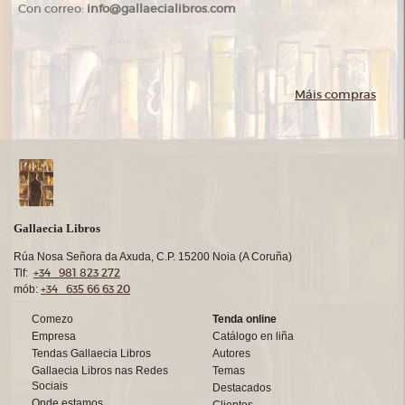
Con correo:
info@gallaecialibros.com
Máis compras
Gallaecia Libros
Rúa Nosa Señora da Axuda, C.P. 15200 Noia (A Coruña)
+34 981 823 272
Tlf:
+34 635 66 63 20
mób:
Comezo
Tenda online
Empresa
Catálogo en liña
Tendas Gallaecia Libros
Autores
Gallaecia Libros nas Redes
Temas
Sociais
Destacados
Onde estamos