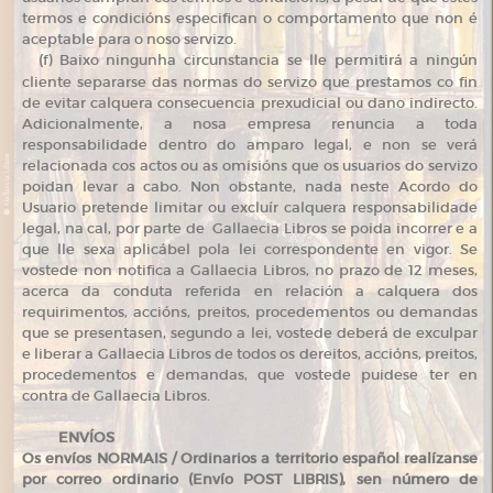
termos e condicións especifican o comportamento que non é
aceptable para o noso servizo.
(
f) Baixo ningunha circunstancia se lle permitirá a ningún
cliente separarse das normas do servizo que prestamos co fin
de evitar calquera consecuencia prexudicial ou dano indirecto.
Adicionalmente, a nosa empresa renuncia a toda
responsabilidade dentro do amparo legal, e non se verá
relacionada cos actos ou as omisións que os usuarios do servizo
poidan levar a cabo. Non obstante, nada neste Acordo do
Usuario pretende limitar ou excluír calquera responsabilidade
legal, na cal, por parte de Gallaecia Libros se poida incorrer e a
que lle sexa aplicábel pola lei correspondente en vigor. Se
vostede non notifica a Gallaecia Libros, no prazo de 12 meses,
acerca da conduta referida en relación a calquera dos
requirimentos, accións, preitos, procedementos ou demandas
que se presentasen, segundo a lei, vostede deberá de exculpar
e liberar a Gallaecia Libros de todos os dereitos, accións, preitos,
procedementos e demandas, que vostede puidese ter en
contra de Gallaecia Libros.
ENVÍOS
Os envíos NORMAIS / Ordinarios a territorio español realízanse
por correo ordinario (Envío POST LIBRIS), sen número de