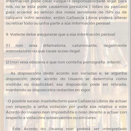
información pode crear calquera responsabilidade legal para
nós, ou se esta pode causarnos prexuízos ( totais ou parciais)
para acceder ao servizo dos nosos servidores de ISPs ou de
calquera outro servidor, entón Gallaecia Libros poderá alterar
ou retirar todo ou unha parte a súa información persoal.
9. Vostede debe asegurarse que a súa información persoal
(1) non sexa difamatoria, calumniante, ilegalmente
intimidatorio ou que cause acoso ilegal.
(2) non sexa obscena e que non conteña pornografía infantil.
As disposicións deste acordo son variadas e, se algunha
disposición deste acordo do Usuario se determina como
inválida ou inaplicábel, esa disposición pode ser retirada,
mantendo as disposicións restantes en vigor.
O posible suceso insatisfactorio para Gallaecia Libros de actuar
con respecto a unha violación por parte súa relativa a este
Acordo do Usuario non imposibilita o noso dereito a actuar con
respecto a violacións subsecuentes ou similares.
Este Acordo do Usuario non poderá ser interpretado