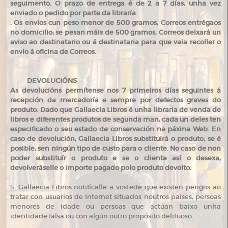
seguimento. O prazo de entrega é de 2 a 7 días, unha vez
enviado o pedido por parte da libraría
. Os envíos cun peso menor de 500 gramos, Correos entrégaos
no domicilio; se pesan máis de 500 gramos, Correos deixará un
aviso ao destinatario ou á destinataria para que vaia recoller o
envío á oficina de Correos.
DEVOLUCIÓNS
As devolucións permítense nos 7 primeiros días seguintes á
recepción da mercadoría e sempre por defectos graves do
produto. Dado que Gallaecia Libros é unha libraria de venda de
libros e diferentes produtos de segunda man, cada un deles ten
especificado o seu estado de conservación na páxina Web. En
caso de devolución, Gallaecia Libros substituirá o produto, se é
posible, sen ningún tipo de custo para o cliente. No caso de non
poder substituír o produto e se o cliente así o desexa,
devolveráselle o importe pagado polo produto devolto.
5. Gallaecia Libros notifícalle a vostede que existen perigos ao
tratar con usuarios de Internet situados noutros países, persoas
menores de idade ou persoas que actúan baixo unha
identidade falsa ou con algún outro propósito delituoso.