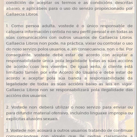
condición de aceptar os termos e as condicións descritas
abaixo, e aplicábeis para o uso do servizo proporcionado por
Gallaecia Libros.
1. Como persoa adulta, vostede é o único responsable de
calquera información contida no seu perfil persoal e en todas as
súas comunicacións con outros usuarios de Gallaecia Libros.
Gallaecia Libros non pode, na práctica, vixiar ou controlar o uso
do noso servizo polos usuarios, e, en consecuencia, non o fai. Por
conseguinte, vostede debe estar de acordo con aceptar a
responsabilidade única pola legalidade todas as súas accións
de acordo coas leis vixentes. De igual xeito, o cliente está
limitado tamén por este Acordo do Usuario e debe estar de
acordo e aceptar pola súa banda a responsabilidade da
legalidade de todas as súas accións baixo as leis en vigor.
Gallaecia Libros non se responsabilizará pola ilegalidade das
accións dos usuarios.
2. Vostede non deberá utilizar o noso servizo para enviar ou
para difundir material ofensivo, incluíndo linguaxe impropia ou
explícitas alusións sexuais.
3. Vostede non acosará a outros usuarios tratando de continuar
comunicándose con alguén que lle pedise claramente a