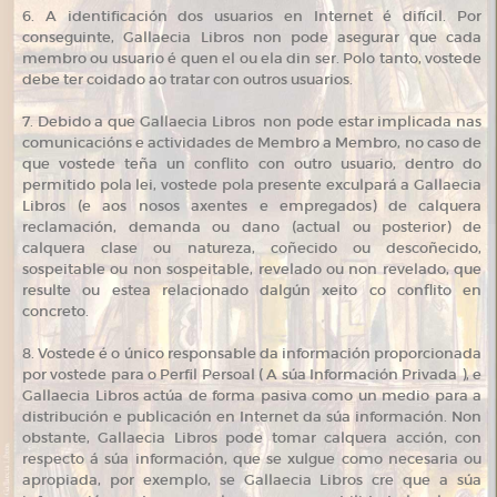
6. A identificación dos usuarios en Internet é difícil. Por
conseguinte, Gallaecia Libros non pode asegurar que cada
membro ou usuario é quen el ou ela din ser. Polo tanto, vostede
debe ter coidado ao tratar con outros usuarios.
7. Debido a que Gallaecia Libros non pode estar implicada nas
comunicacións e actividades de Membro a Membro, no caso de
que vostede teña un conflito con outro usuario, dentro do
permitido pola lei, vostede pola presente exculpará a Gallaecia
Libros (e aos nosos axentes e empregados) de calquera
reclamación, demanda ou dano (actual ou posterior) de
calquera clase ou natureza, coñecido ou descoñecido,
sospeitable ou non sospeitable, revelado ou non revelado, que
resulte ou estea relacionado dalgún xeito co conflito en
concreto.
8. Vostede é o único responsable da información proporcionada
por vostede para o Perfil Persoal ( A súa Información Privada ), e
Gallaecia Libros actúa de forma pasiva como un medio para a
distribución e publicación en Internet da súa información. Non
obstante, Gallaecia Libros pode tomar calquera acción, con
respecto á súa información, que se xulgue como necesaria ou
apropiada, por exemplo, se Gallaecia Libros cre que a súa