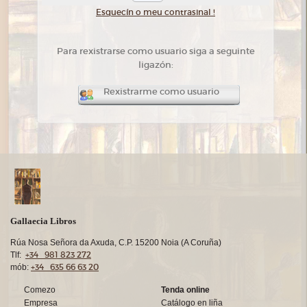
Esquecín o meu contrasinal !
Para rexistrarse como usuario siga a seguinte
ligazón:
Rexistrarme como usuario
Gallaecia Libros
Rúa Nosa Señora da Axuda, C.P. 15200 Noia (A Coruña)
+34 981 823 272
Tlf:
+34 635 66 63 20
mób:
Comezo
Tenda online
Empresa
Catálogo en liña