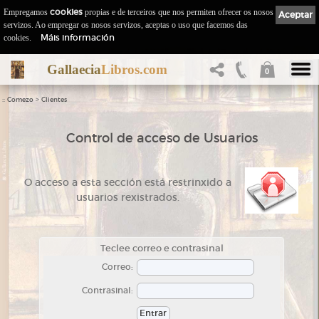
Empregamos
cookies
propias e de terceiros que nos permiten ofrecer os nosos
Aceptar
servizos. Ao empregar os nosos servizos, aceptas o uso que facemos das
Máis información
cookies.
Gallaecia
Libros.com
0
::
>
Comezo
Clientes
Control de acceso de Usuarios
O acceso a esta sección está restrinxido a
usuarios rexistrados.
Teclee correo e contrasinal
Correo:
Contrasinal: