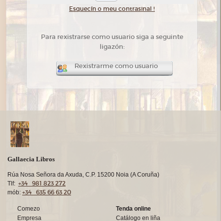
Esquecín o meu contrasinal !
Para rexistrarse como usuario siga a seguinte
ligazón:
Rexistrarme como usuario
Gallaecia Libros
Rúa Nosa Señora da Axuda, C.P. 15200 Noia (A Coruña)
+34 981 823 272
Tlf:
+34 635 66 63 20
mób:
Comezo
Tenda online
Empresa
Catálogo en liña