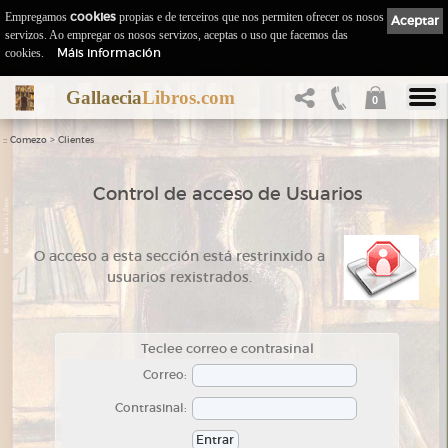
Empregamos
cookies
propias e de terceiros que nos permiten ofrecer os nosos
Aceptar
servizos. Ao empregar os nosos servizos, aceptas o uso que facemos das
Máis información
cookies.
Gallaecia
Libros.com
0
::
>
Comezo
Clientes
Control de acceso de Usuarios
O acceso a esta sección está restrinxido a
usuarios rexistrados.
Teclee correo e contrasinal
Correo:
Contrasinal: