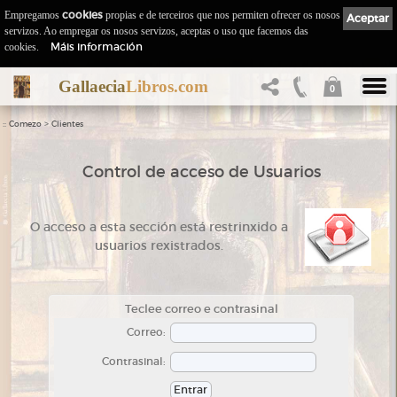
Empregamos
cookies
propias e de terceiros que nos permiten ofrecer os nosos
Aceptar
servizos. Ao empregar os nosos servizos, aceptas o uso que facemos das
Máis información
cookies.
Gallaecia
Libros.com
0
::
>
Comezo
Clientes
Control de acceso de Usuarios
O acceso a esta sección está restrinxido a
usuarios rexistrados.
Teclee correo e contrasinal
Correo:
Contrasinal: