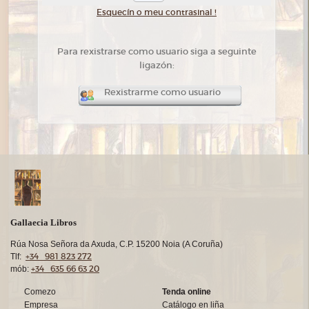
Esquecín o meu contrasinal !
Para rexistrarse como usuario siga a seguinte
ligazón:
Rexistrarme como usuario
Gallaecia Libros
Rúa Nosa Señora da Axuda, C.P. 15200 Noia (A Coruña)
+34 981 823 272
Tlf:
+34 635 66 63 20
mób:
Comezo
Tenda online
Empresa
Catálogo en liña