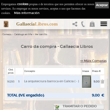
Empregamos
cookies
propias e de terceiros que nos permiten ofrecer os nosos
Aceptar
servizos. Ao empregar os nosos servizos, aceptas o uso que facemos das
Máis información
cookies.
Gallaecia
Libros.com
1
::
>
>
Comezo
Catálogo en liña
Ver carriño
Carro da compra - Gallaecia Libros
<< Máis Compras
Cód.
Concepto
Imaxe
Prezo €
prod.
La arquitectura barroca en Galicia ( - )
16293
9,00
TOTAL (IVE engadido):
9,00
€
TRAMITAR O PEDIDO