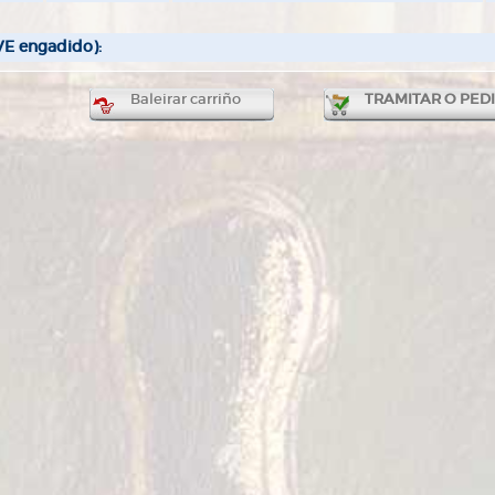
VE engadido):
Baleirar carriño
TRAMITAR O PED