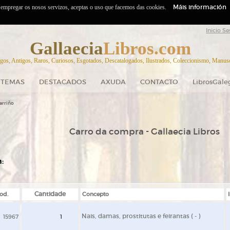
Máis información
o empregar os nosos servizos, aceptas o uso que facemos das cookies.
Inicio Se
Gallaecia
Libros.com
gos, Antigos, Raros, Curiosos, Esgotados, Descatalogados, Ilustrados, Coleccionismo, Manuscr
TEMAS
DESTACADOS
AXUDA
CONTACTO
LibrosGale
arriño
Carro da compra - Gallaecia Libros
:
od.
Cantidade
Concepto
Nais, damas, prostitutas e feirantas ( - )
15967