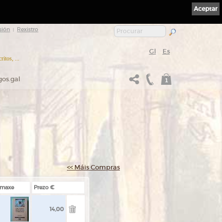
Aceptar
sión
Rexistro
|
Gl
Es
itos, ...
gos.gal
1
<< Máis Compras
Imaxe
Prezo €
14,00