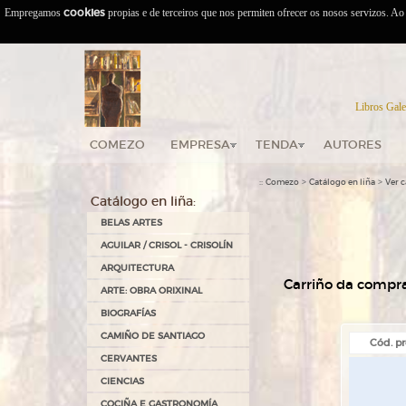
Empregamos
cookies
propias e de terceiros que nos permiten ofrecer os nosos servizos. A
Libros Gale
COMEZO
EMPRESA
TENDA
AUTORES
::
>
>
Comezo
Catálogo en liña
Ver c
Catálogo en liña:
BELAS ARTES
AGUILAR / CRISOL - CRISOLÍN
ARQUITECTURA
Carriño da compra
ARTE: OBRA ORIXINAL
BIOGRAFÍAS
CAMIÑO DE SANTIAGO
Cód. pr
CERVANTES
CIENCIAS
COCIÑA E GASTRONOMÍA