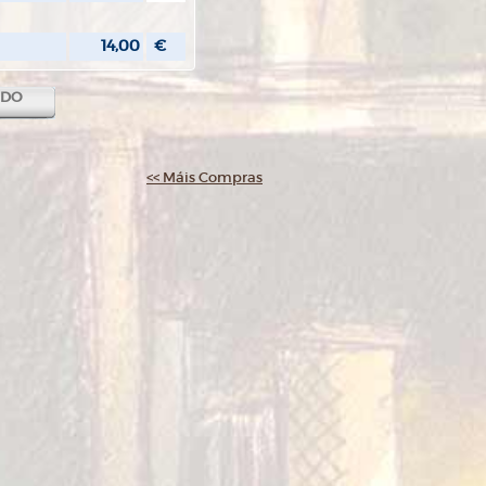
14,00
€
IDO
<< Máis Compras