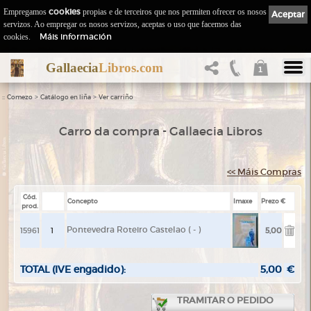
Empregamos
cookies
propias e de terceiros que nos permiten ofrecer os nosos
Aceptar
servizos. Ao empregar os nosos servizos, aceptas o uso que facemos das
Máis información
cookies.
Gallaecia
Libros.com
1
::
>
>
Comezo
Catálogo en liña
Ver carriño
Carro da compra - Gallaecia Libros
<< Máis Compras
Cód.
Concepto
Imaxe
Prezo €
prod.
Pontevedra Roteiro Castelao ( - )
15961
5,00
TOTAL (IVE engadido):
5,00
€
TRAMITAR O PEDIDO