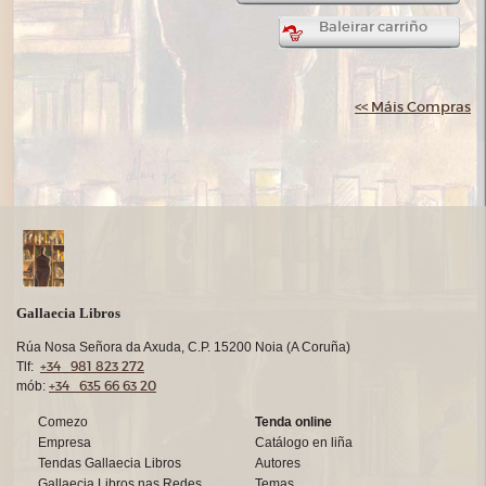
Baleirar carriño
<< Máis Compras
Gallaecia Libros
Rúa Nosa Señora da Axuda, C.P. 15200 Noia (A Coruña)
+34 981 823 272
Tlf:
+34 635 66 63 20
mób:
Comezo
Tenda online
Empresa
Catálogo en liña
Tendas Gallaecia Libros
Autores
Gallaecia Libros nas Redes
Temas