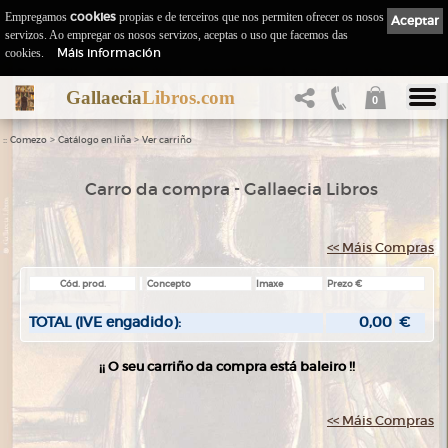
Empregamos
cookies
propias e de terceiros que nos permiten ofrecer os nosos
Aceptar
servizos. Ao empregar os nosos servizos, aceptas o uso que facemos das
Máis información
cookies.
Gallaecia
Libros.com
0
::
>
>
Comezo
Catálogo en liña
Ver carriño
Carro da compra - Gallaecia Libros
<< Máis Compras
Cód. prod.
Concepto
Imaxe
Prezo €
TOTAL (IVE engadido):
0,00
€
¡¡ O seu carriño da compra está baleiro !!
<< Máis Compras