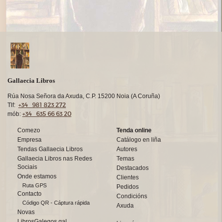
Gallaecia Libros
Rúa Nosa Señora da Axuda, C.P. 15200 Noia (A Coruña)
+34 981 823 272
Tlf:
+34 635 66 63 20
mób:
Comezo
Tenda online
Empresa
Catálogo en liña
Tendas Gallaecia Libros
Autores
Gallaecia Libros nas Redes
Temas
Sociais
Destacados
Onde estamos
Clientes
Ruta GPS
Pedidos
Contacto
Condicións
Código QR - Cáptura rápida
Axuda
Novas
LibrosGalegos.gal