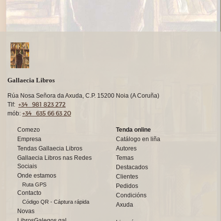
Gallaecia Libros
Rúa Nosa Señora da Axuda, C.P. 15200 Noia (A Coruña)
+34 981 823 272
Tlf:
+34 635 66 63 20
mób:
Comezo
Tenda online
Empresa
Catálogo en liña
Tendas Gallaecia Libros
Autores
Gallaecia Libros nas Redes
Temas
Sociais
Destacados
Onde estamos
Clientes
Ruta GPS
Pedidos
Contacto
Condicións
Código QR - Cáptura rápida
Axuda
Novas
LibrosGalegos.gal