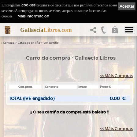
Empregamos
cookies
propias e de terceiros que nos permiten ofrecer os nosos
Aceptar
servizos. Ao empregar os nosos servizos, aceptas o uso que facemos das
Máis información
cookies.
Gallaecia
Libros.com
0
::
>
>
Comezo
Catálogo en liña
Ver carriño
Carro da compra - Gallaecia Libros
<< Máis Compras
Cód. prod.
Concepto
Imaxe
Prezo €
TOTAL (IVE engadido):
0,00
€
¡¡ O seu carriño da compra está baleiro !!
<< Máis Compras