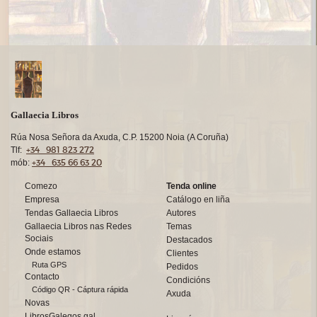
Gallaecia Libros
Rúa Nosa Señora da Axuda, C.P. 15200 Noia (A Coruña)
+34 981 823 272
Tlf:
+34 635 66 63 20
mób:
Comezo
Tenda online
Empresa
Catálogo en liña
Tendas Gallaecia Libros
Autores
Gallaecia Libros nas Redes
Temas
Sociais
Destacados
Onde estamos
Clientes
Ruta GPS
Pedidos
Contacto
Condicións
Código QR - Cáptura rápida
Axuda
Novas
LibrosGalegos.gal