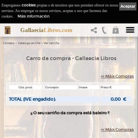
Empregamos
cookies
propias e de terceiros que nos permiten ofrecer os nosos
Aceptar
servizos. Ao empregar os nosos servizos, aceptas o uso que facemos das
Máis información
cookies.
Gallaecia
Libros.com
0
::
>
>
Comezo
Catálogo en liña
Ver carriño
Carro da compra - Gallaecia Libros
<< Máis Compras
Cód. prod.
Concepto
Imaxe
Prezo €
TOTAL (IVE engadido):
0,00
€
¡¡ O seu carriño da compra está baleiro !!
<< Máis Compras