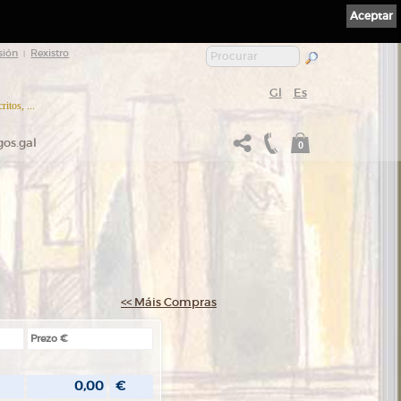
Aceptar
sión
Rexistro
|
Gl
Es
itos, ...
gos.gal
0
<< Máis Compras
Prezo €
0,00
€