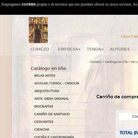
Empregamos
cookies
propias e de terceiros que nos permiten ofrecer os nosos servizos. A
Libros Gale
COMEZO
EMPRESA
TENDA
AUTORES
::
>
>
Comezo
Catálogo en liña
Ver c
Catálogo en liña:
BELAS ARTES
AGUILAR / CRISOL - CRISOLÍN
ARQUITECTURA
Carriño da compra
ARTE: OBRA ORIXINAL
BIOGRAFÍAS
CAMIÑO DE SANTIAGO
Cód
CERVANTES
CIENCIAS
TOTAL (I
COCIÑA E GASTRONOMÍA