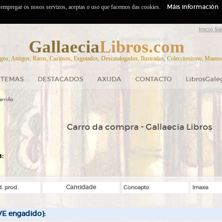
Máis información
o empregar os nosos servizos, aceptas o uso que facemos das cookies.
Inicio Se
Gallaecia
Libros.com
gos, Antigos, Raros, Curiosos, Esgotados, Descatalogados, Ilustrados, Coleccionismo, Manuscr
TEMAS
DESTACADOS
AXUDA
CONTACTO
LibrosGale
arriño
Carro da compra - Gallaecia Libros
:
. prod.
Cantidade
Concepto
Imaxe
VE engadido):