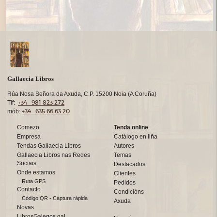
Gallaecia Libros
Rúa Nosa Señora da Axuda, C.P. 15200 Noia (A Coruña)
+34 981 823 272
Tlf:
+34 635 66 63 20
mób:
Comezo
Tenda online
Empresa
Catálogo en liña
Tendas Gallaecia Libros
Autores
Gallaecia Libros nas Redes
Temas
Sociais
Destacados
Onde estamos
Clientes
Ruta GPS
Pedidos
Contacto
Condicións
Código QR - Cáptura rápida
Axuda
Novas
LibrosGalegos.gal