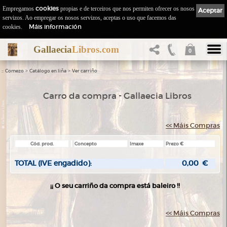
Empregamos
cookies
propias e de terceiros que nos permiten ofrecer os nosos
Aceptar
servizos. Ao empregar os nosos servizos, aceptas o uso que facemos das
Máis información
cookies.
Gallaecia
Libros.com
0
::
>
>
Comezo
Catálogo en liña
Ver carriño
Carro da compra - Gallaecia Libros
<< Máis Compras
Cód. prod.
Concepto
Imaxe
Prezo €
TOTAL (IVE engadido):
0,00
€
¡¡ O seu carriño da compra está baleiro !!
<< Máis Compras